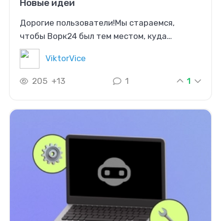
Новые идеи
Дорогие пользователи!Мы стараемся,
чтобы Ворк24 был тем местом, куда
хочется возвращаться, где удобно
ViktorVice
работать и общаться с
единомышленниками.Вы можете помочь
1
205
+13
1
нам в этом, предлагая идеи по улучшению
функционала в комментариях.Самые
полезные идеи будут рассмотрены в
приоритетном порядке и реализованы как
можно скорее!