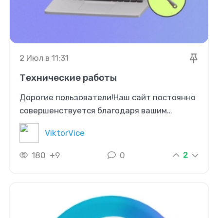
2 Июл в 11:31
Технические работы
Дорогие пользователи!Наш сайт постоянно
совершенствуется благодаря вашим
отзывам. Ваша обратная связь очень важна
ViktorVice
для нас — она помогает выявлять ошибки и
делать сервис удобнее.Поделитесь своими
2
180
+9
0
замечаниями в комментариях или
воспользуйтесь кнопкой «Что можно
улучшить на сайте?». Благодаря вашим
отзывам мы быстрее находим недочёты и
продолжаем совершенствовать