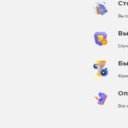
Ст
Вы с
Вы
Cлуч
Бы
Фрил
Оп
Все 