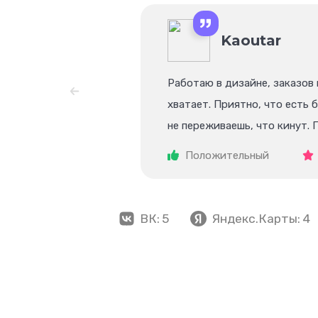
Kaoutar
Работаю в дизайне, заказов 
хватает. Приятно, что есть 
не переживаешь, что кинут. 
без лишнего пафоса. Период
Положительный
акциях, пару раз давали при
ВК:
5
Яндекс.Карты:
4