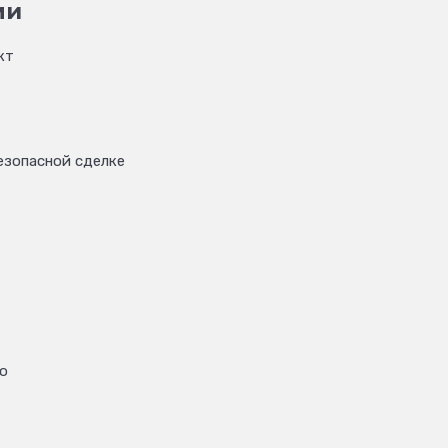
ми
кт
езопасной сделке
о