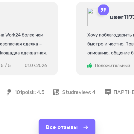
user11
на Work24 более чем
Хочу поблагодарить 
безопасная сделка –
быстро и честно. То
Площадка адекватная,
описанию, общение б
ически участвую в их
оперативная. Остался
5 / 5
01.07.2026
Положительный
оритет в выдаче.
Рекомендую!
101poisk:
4.5
Studreview:
4
ПАРТН
Все отзывы