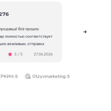
7276
А
продавца! Всё прошло
Мне понравил
вар полностью соответствует
денги оставл
ыло вежливым, отправка
Мне очень по
 очень доволен покупкой.
5 / 5
27.06.2026
Положите
ЕРКИН:
5
Otzyvmarketing:
5