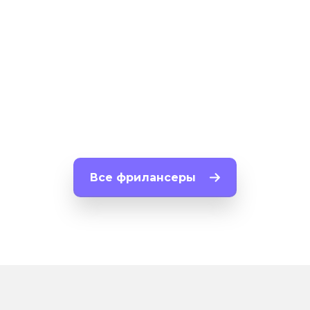
4
3 249
5
Все фрилансеры