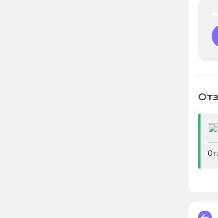
Отз
От