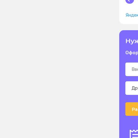
Яндек
Нуж
Офор
Ра