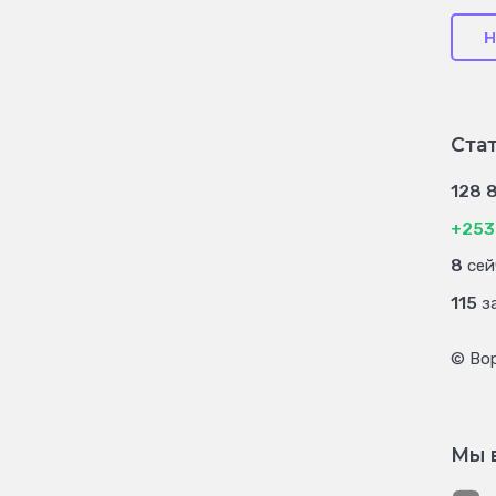
Н
Ста
128 
+253
8
сей
115
за
© Во
Мы 