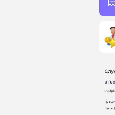
Слу
8 (8
suppo
Граф
Пн – 