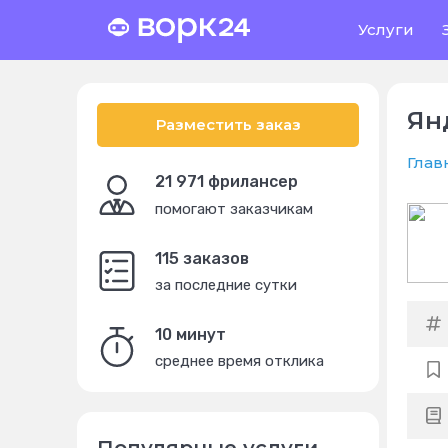
Услуги
Ян
Разместить заказ
Глав
21 971 фрилансер
помогают заказчикам
115 заказов
за последние сутки
10 минут
среднее время отклика