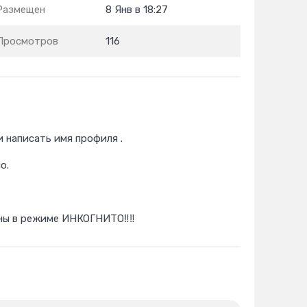
Размещен
8 Янв в 18:27
Просмотров
116
и написать имя профиля .
о.
дны в режиме ИНКОГНИТО‼️‼️