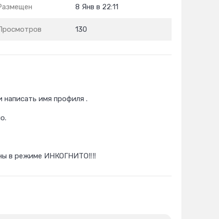
Размещен
8 Янв в 22:11
Просмотров
130
и написать имя профиля .
о.
дны в режиме ИНКОГНИТО‼️‼️