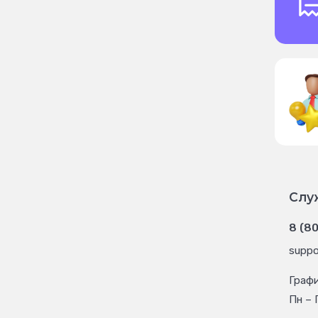
Слу
8 (8
suppo
Граф
Пн – 