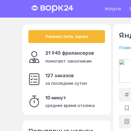
Услуги
Ян
Разместить заказ
Глав
21 945 фрилансеров
помогают заказчикам
127 заказов
за последние сутки
10 минут
среднее время отклика