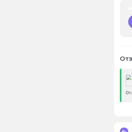
Отз
От