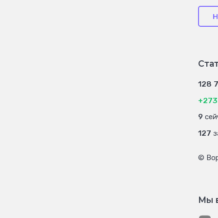
Н
Ста
128 
+273
9
сей
127
з
© Во
Мы 