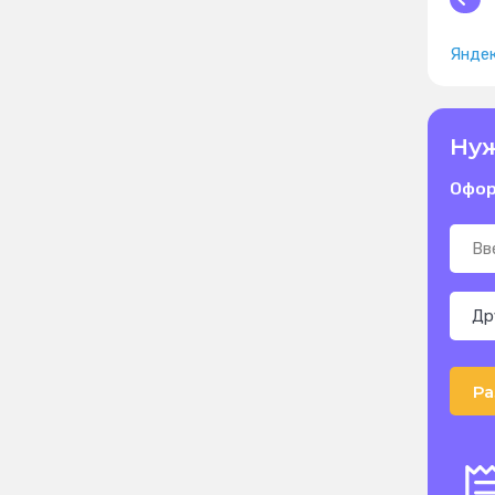
Яндек
Нуж
Офор
Ра