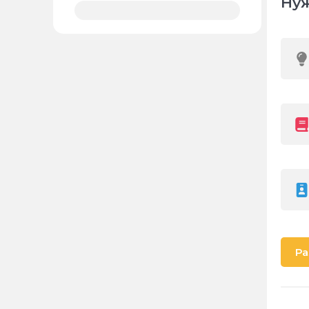
Нуж
Ра