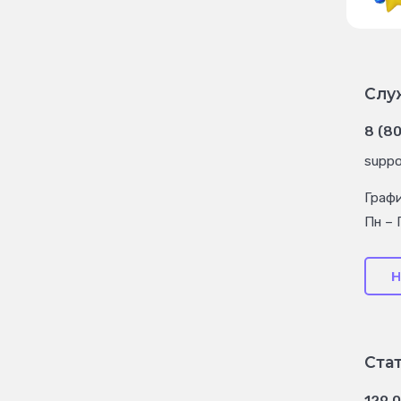
Слу
8 (8
suppo
Граф
Пн – 
Н
Ста
129 