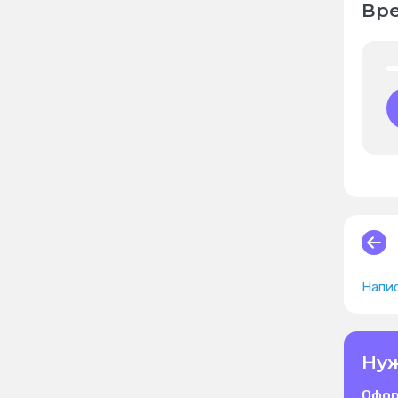
Вре
Напис
Нуж
Офор