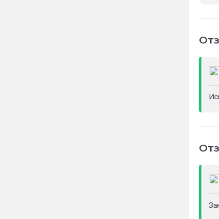
Отз
Ис
Отз
За