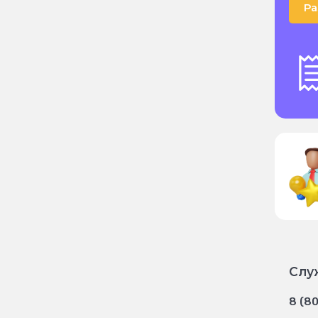
Ра
Слу
8 (8