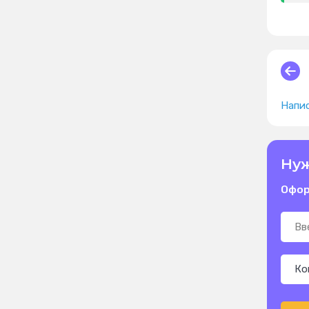
Напис
Нуж
Офор