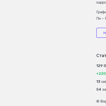
suppo
Граф
Пн – 
Н
Ста
129 
+220
13
сей
54
за
© Во