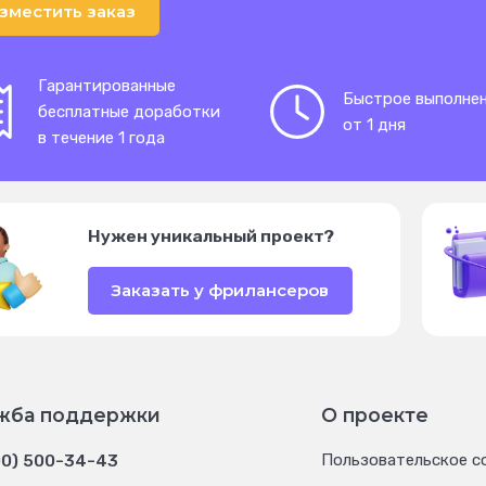
зместить заказ
Гарантированные
Быстрое выполне
бесплатные доработки
от 1 дня
в течение 1 года
Нужен уникальный проект?
Заказать у фрилансеров
жба поддержки
О проекте
00) 500-34-43
Пользовательское с