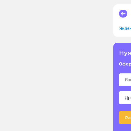
Яндек
Нуж
Офор
Ра