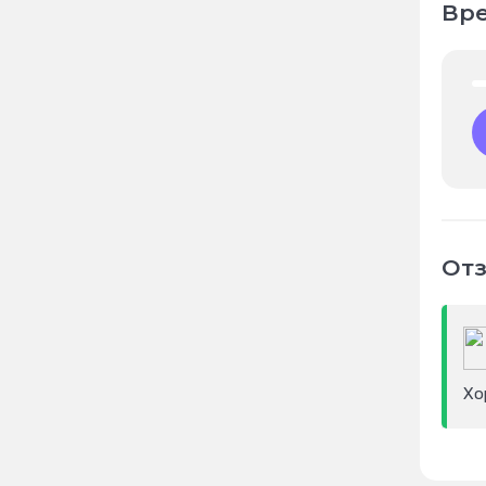
Вре
Отз
Хо