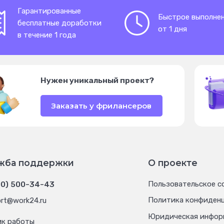
Гарантированные
Быстрое выполне
бесплатные доработки
от 1 дня
в течение 1 года
Нужен уникальный проект?
Заказать у фрилансеров
жба поддержки
О проекте
00) 500-34-43
Пользовательское с
Политика конфиден
rt@work24.ru
Юридическая инфор
ик работы