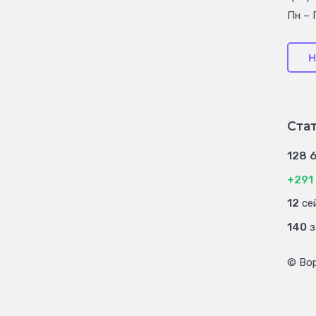
Пн – 
Н
Ста
128 
+291
12
сей
140
з
© Во