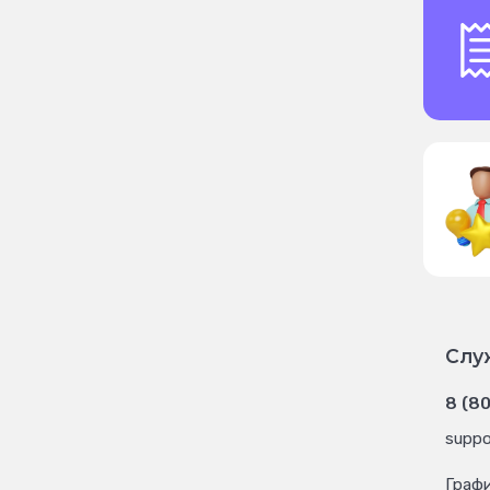
Слу
8 (8
suppo
Граф