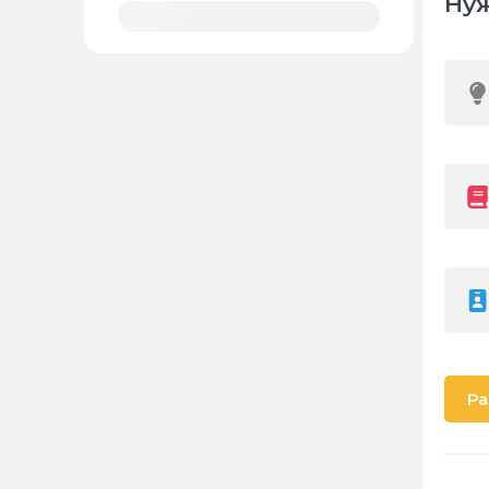
Нуж
Ра