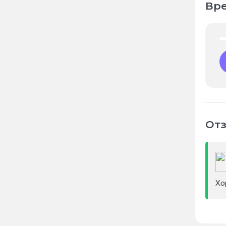
Вре
Отз
Хо