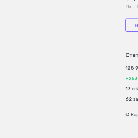
Пн – 
Н
Ста
128 
+253
17
сей
62
за
© Во