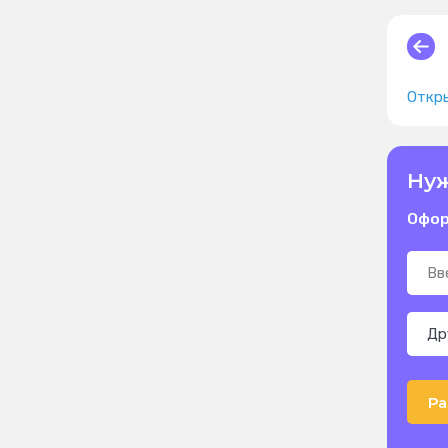
Откры
Нуж
Офор
Ра