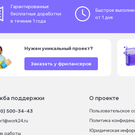
Гарантированные
Быстрое выполне
бесплатные доработки
от 1 дня
в течение 1 года
Нужен уникальный проект?
Заказать у фрилансеров
жба поддержки
О проекте
00) 500-34-43
Пользовательское с
Политика конфиден
rt@work24.ru
Юридическая инфор
ик работы