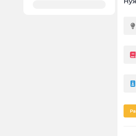
Нуж
Ра