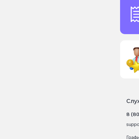
Слу
8 (8
suppo
Граф