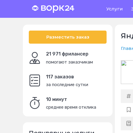
Услуги
Ян
Разместить заказ
Глав
21 971 фрилансер
помогают заказчикам
117 заказов
за последние сутки
10 минут
среднее время отклика