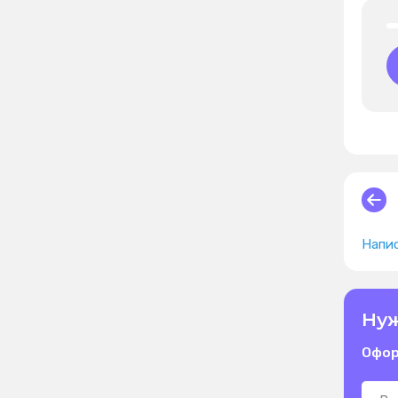
Напис
Нуж
Офор