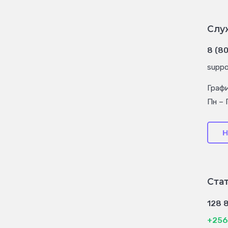
Слу
8 (8
suppo
Граф
Пн – 
Н
Ста
128 
+256