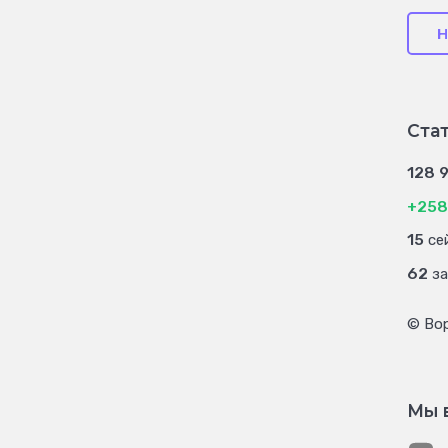
Н
Ста
128 
+258
15
сей
62
за
© Во
Мы 