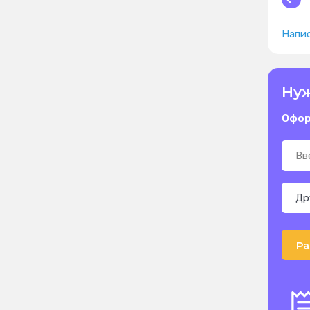
Напис
Нуж
Офор
Ра