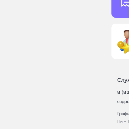
Слу
8 (8
suppo
Граф
Пн – 