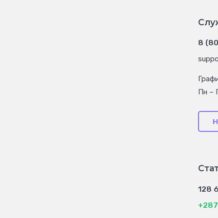
Слу
8 (8
suppo
Граф
Пн – 
Н
Ста
128 
+287