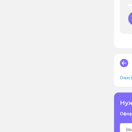
Очист
Нуж
Офор