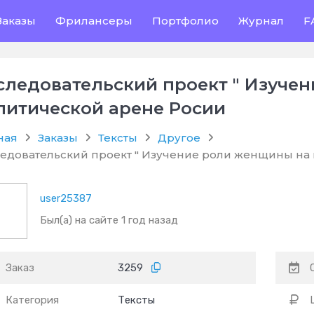
Заказы
Фрилансеры
Портфолио
Журнал
F
следовательский проект " Изуче
литической арене Росии
ная
Заказы
Тексты
Другое
едовательский проект " Изучение роли женщины на
user25387
Был(а) на сайте 1 год назад
Заказ
3259
Категория
Тексты