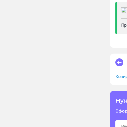
Пр
Копи
Нуж
Офор