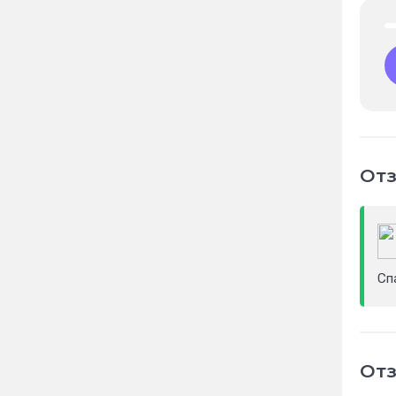
Отз
Сп
Отз