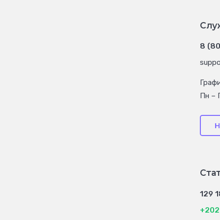
Слу
8 (8
suppo
Граф
Пн – 
Н
Ста
129 
+202