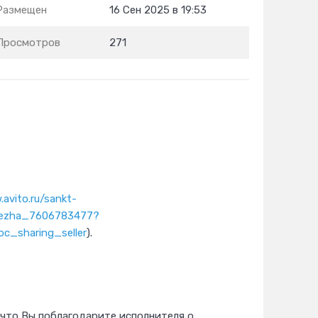
Размещен
16 Сен 2025 в 19:53
Просмотров
271
avito.ru/sankt-
ubezha_7606783477?
_sharing_seller
).
 что Вы поблагодарите исполнителя о