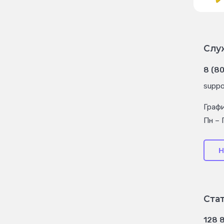
Слу
8 (8
suppo
Граф
Пн – 
Н
Ста
128 