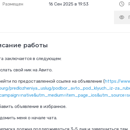
Размещен
16 Сен 2025 в 19:53
исание работы
а заключается в следующем:
ислать свой ник на Авито.
рейти по предоставленной ссылке на объявление (
https://www.
burg/predlozheniya_uslug/podbor_avto_pod_klyuch_iz-za_r
campaign=native&utm_medium=item_page_ios&utm_source=soc
бавить объявление в избранное.
едомить меня о начале чата.
реписка должна поддерживаться 3-5 дня и завершиться тем,