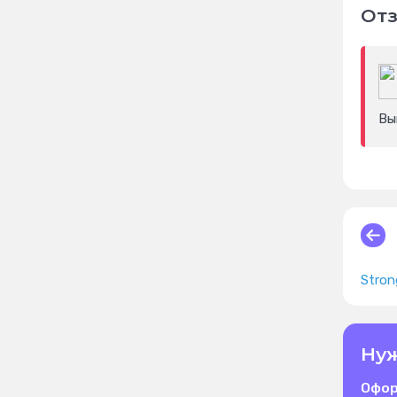
Отз
Вы
Stron
Нуж
Офор