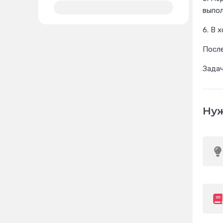
выпол
6. В 
После
Зада
Нуж