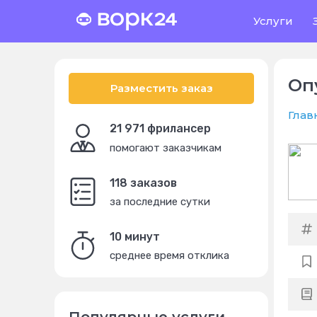
Услуги
Оп
Разместить заказ
Глав
21 971 фрилансер
помогают заказчикам
118 заказов
за последние сутки
10 минут
среднее время отклика