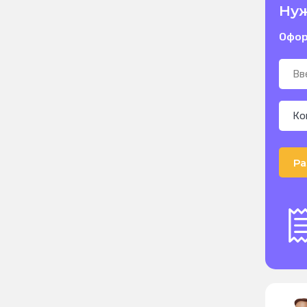
Нуж
Офор
Ра