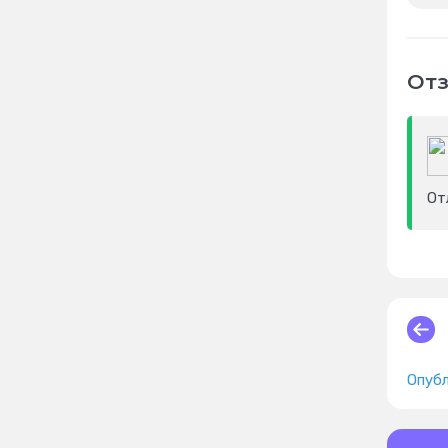
Отз
От
Опубл