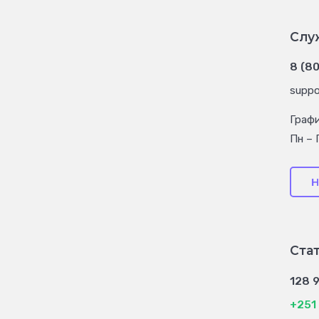
Слу
8 (8
suppo
Граф
Пн – 
Н
Ста
128 
+251