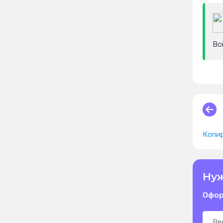
Вс
Копи
Нуж
Офор