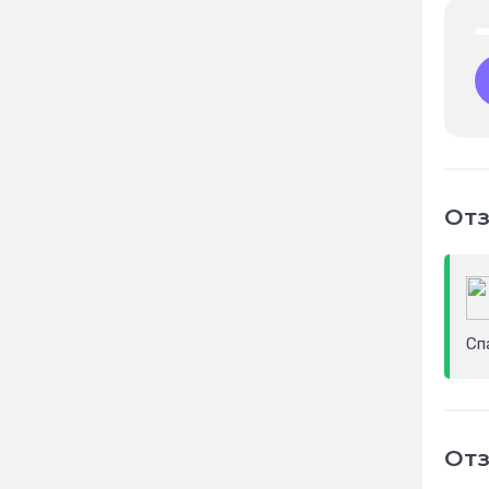
Отз
Сп
Отз