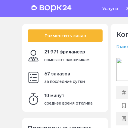
Услуги
Ко
Разместить заказ
Глав
21 971 фрилансер
помогают заказчикам
67 заказов
за последние сутки
10 минут
среднее время отклика