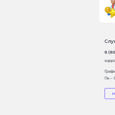
Слу
8 (8
suppo
Граф
Пн – 
Н