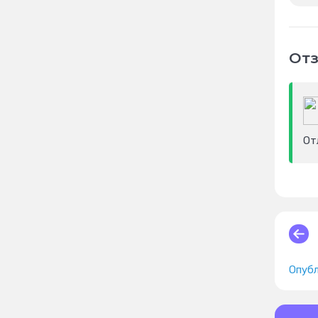
Отз
От
Опубл