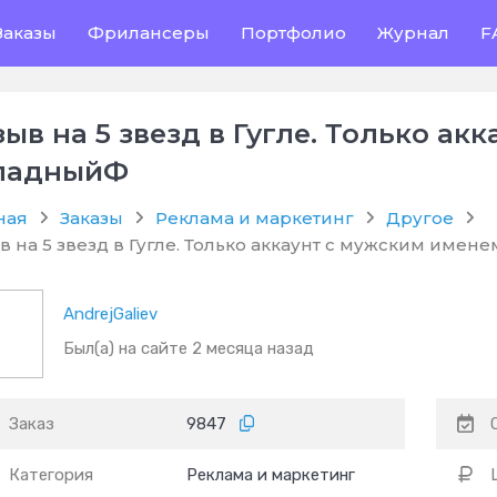
Заказы
Фрилансеры
Портфолио
Журнал
F
зыв на 5 звезд в Гугле. Только а
падныйФ
ная
Заказы
Реклама и маркетинг
Другое
в на 5 звезд в Гугле. Только аккаунт с мужским име
AndrejGaliev
Был(а) на сайте 2 месяца назад
Заказ
9847
Категория
Реклама и маркетинг