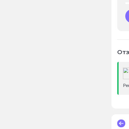
Отз
Ре