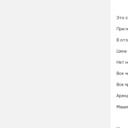
Это с
При 
В отз
Цена
Нет н
Все ч
Все п
Аренд
Маши