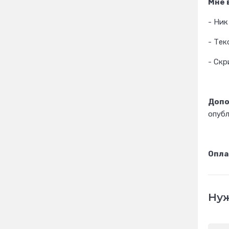
Мне 
- Ник
- Тек
- Ск
Допо
опуб
Опла
Нуж