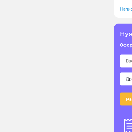
Напис
Нуж
Офор
Ра