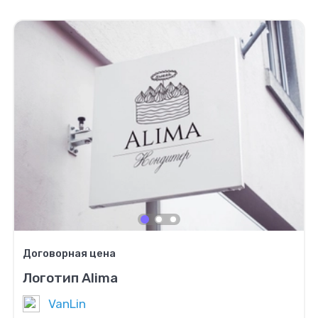
Договорная цена
Логотип Alima
VanLin