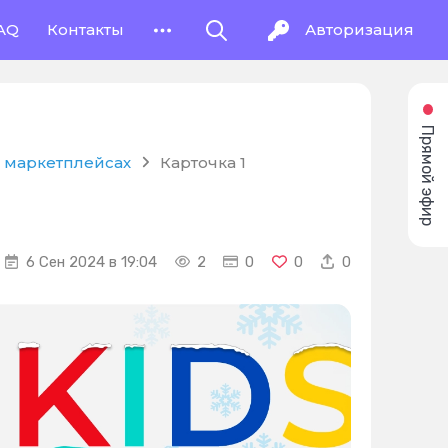
AQ
Контакты
Авторизация
Прямой эфир
 маркетплейсах
Карточка 1
6 Сен 2024 в 19:04
2
0
0
0