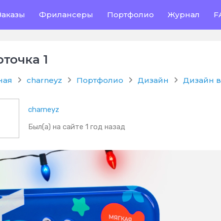
Заказы
Фрилансеры
Портфолио
Журнал
F
рточка 1
ная
charneyz
Портфолио
Дизайн
Дизайн в
charneyz
Был(а) на сайте 1 год назад