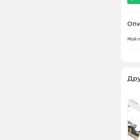
Оп
Мой п
Дру