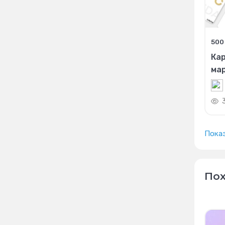
500
Кар
ма
Пока
Пох