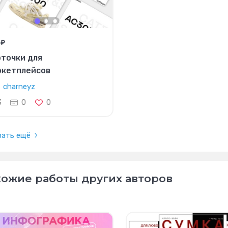
 ₽
точки для
ркетплейсов
charneyz
3
0
0
зать ещё
ожие работы других авторов