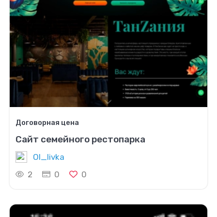
Договорная цена
Сайт семейного рестопарка
Ol_livka
2
0
0