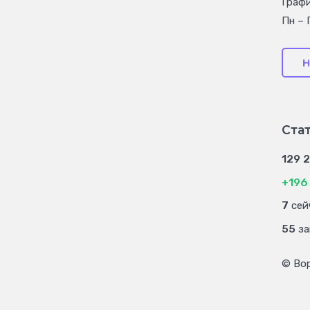
Граф
Пн – 
Н
Ста
129 
+196
7
сей
55
за
© Во