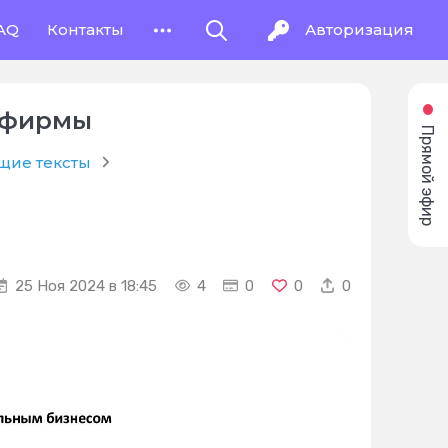
AQ
Контакты
Авторизация
й фирмы
Прямой эфир
ие тексты
25 Ноя 2024 в 18:45
4
0
0
0