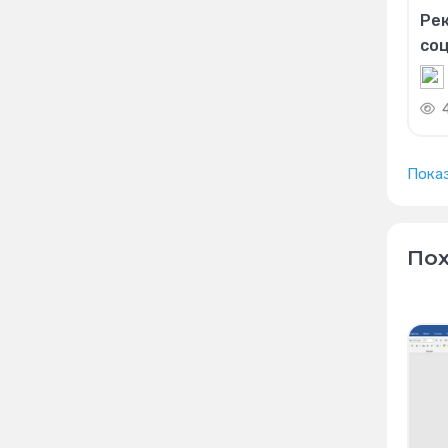
Рек
со
Пока
Пох