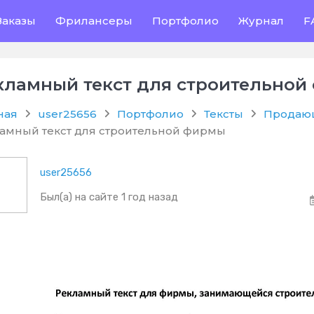
Заказы
Фрилансеры
Портфолио
Журнал
F
кламный текст для строительно
ная
user25656
Портфолио
Тексты
Продающ
амный текст для строительной фирмы
user25656
Был(а) на сайте 1 год назад