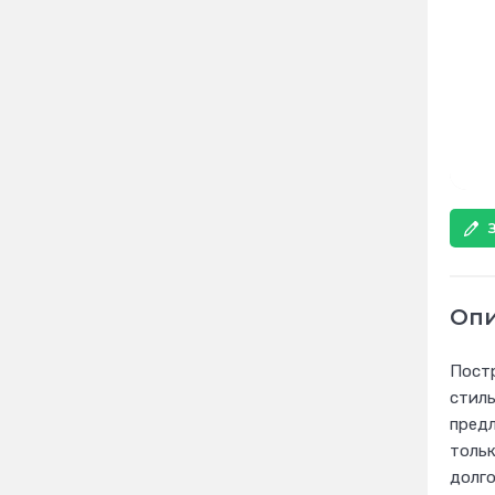
Оп
Постр
стиль
предл
тольк
долго