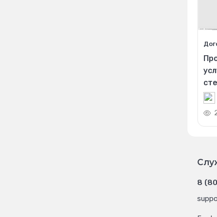
Дог
Пр
усл
сте
Слу
8 (8
suppo