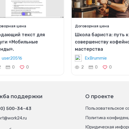
оворная цена
Договорная цена
одающий текст для
Школа бариста: путь к
уги «Мобильные
совершенству кофейн
нды».
мастерства
user20516
ExBrummie
2
0
0
2
0
0
жба поддержки
О проекте
00) 500-34-43
Пользовательское с
Политика конфиден
rt@work24.ru
Юридическая инфор