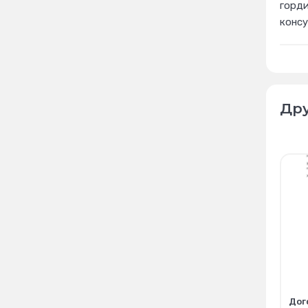
горди
конс
Дру
Дог