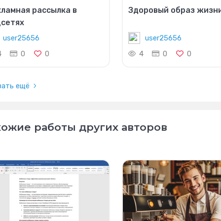
ламная рассылка в
Здоровый образ жизн
цсетях
user25656
user25656
4
0
0
4
0
0
зать ещё
ожие работы других авторов