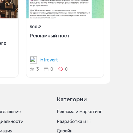
500 ₽
Рекламный пост
ого
introvert
3
0
0
Категории
оглашение
Реклама и маркетинг
циальности
Разработка и IT
мация
Дизайн