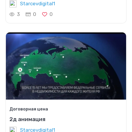
Starcevdigital1
3
0
0
Договорная цена
2д анимация
Starcevdigital1