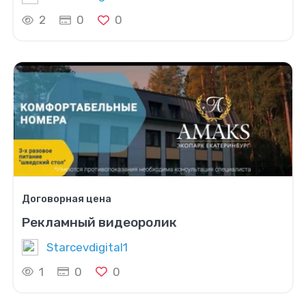
2
0
0
Договорная цена
Рекламный видеоролик
Starcevdigital1
1
0
0