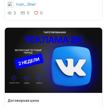
Ivan_Sher
2
0
0
Договорная цена