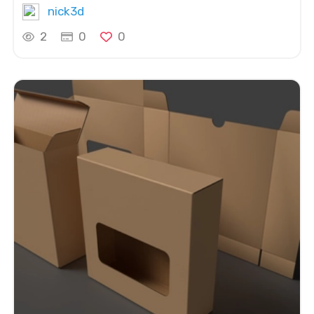
nick3d
2
0
0