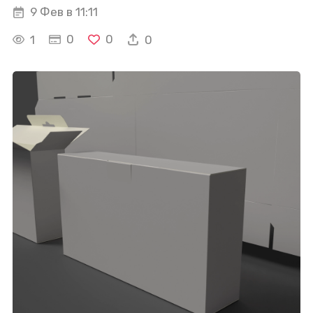
9 Фев в 11:11
0
0
1
0