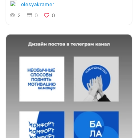
olesyakramer
2
0
0