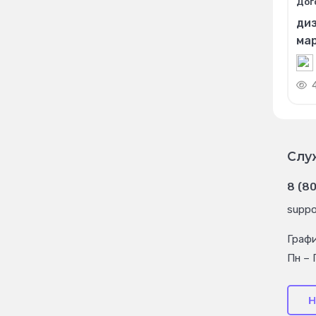
Дог
диз
ма
Слу
8 (8
suppo
Граф
Пн – 
Н