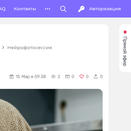
AQ
Контакты
Авторизация
Прямой эфир
Нейрофотосессия
15 Мар в 09:38
2
0
0
0