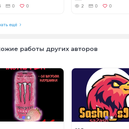
4
0
0
2
0
0
зать ещё
ожие работы других авторов