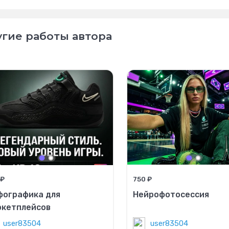
гие работы автора
 ₽
750 ₽
фографика для
Нейрофотосессия
ркетплейсов
user83504
user83504