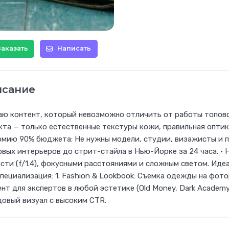
Заказать
Написать
исание
ю контент, который невозможно отличить от работы топово
та — только естественные текстуры кожи, правильная оптика
мию 90% бюджета: Не нужны модели, студии, визажисты и пе
вых интерьеров до стрит-стайла в Нью-Йорке за 24 часа. • 
сти (f/1.4), фокусными расстояниями и сложным светом. Идеа
пециализация: 1. Fashion & Lookbook: Съемка одежды на фото
нт для экспертов в любой эстетике (Old Money, Dark Academy
овый визуал с высоким CTR.