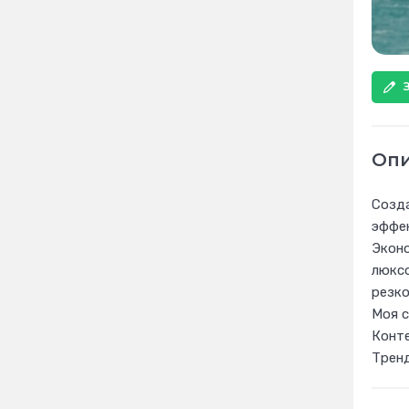
Оп
Созда
эффек
Эконо
люксо
резко
Моя с
Конте
Тренд