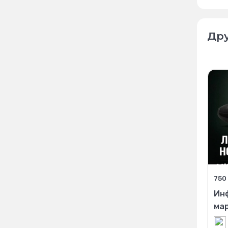
Дру
750
Ин
ма