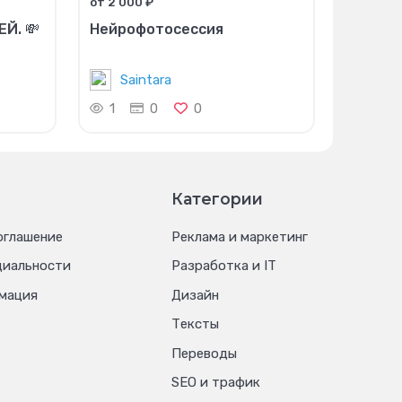
от 2 000 ₽
Й. 💸
Нейрофотосессия
Saintara
1
0
0
Категории
оглашение
Реклама и маркетинг
циальности
Разработка и IT
мация
Дизайн
Тексты
Переводы
SEO и трафик