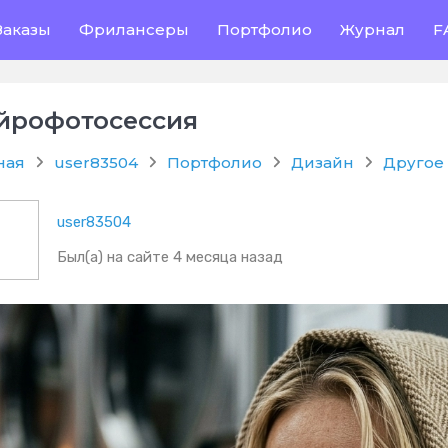
Заказы
Фрилансеры
Портфолио
Журнал
F
йрофотосессия
ная
user83504
Портфолио
Дизайн
Другое
user83504
Был(а) на сайте 4 месяца назад