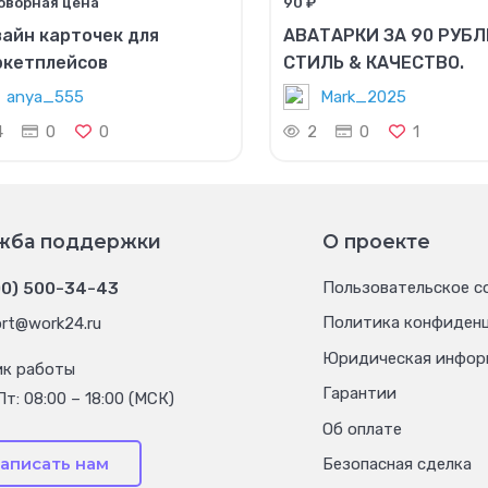
оворная цена
90 ₽
айн карточек для
АВАТАРКИ ЗА 90 РУБЛЕ
ркетплейсов
СТИЛЬ & КАЧЕСТВО.
anya_555
Mark_2025
4
0
0
2
0
1
жба поддержки
О проекте
00) 500-34-43
Пользовательское с
Политика конфиден
rt@work24.ru
Юридическая инфор
ик работы
Гарантии
Пт: 08:00 – 18:00 (МСК)
Об оплате
аписать нам
Безопасная сделка