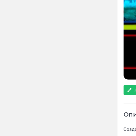
Оп
Созда