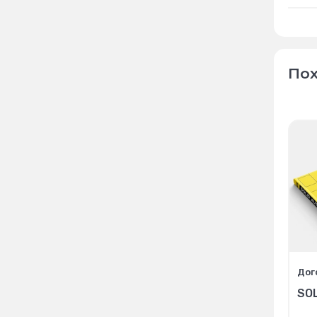
Пох
Дог
SO