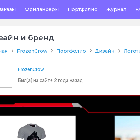
Заказы
Фрилансеры
Портфолио
Журнал
F
зайн и бренд
ная
FrozenCrow
Портфолио
Дизайн
Логот
FrozenCrow
Был(а) на сайте 2 года назад