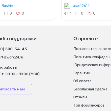
Bushin
user12614
0
0
1
0
0
жба поддержки
О проекте
00) 500-34-43
Пользовательское с
Политика конфиден
rt@work24.ru
Юридическая инфор
ик работы
Гарантии
Пт: 08:00 – 18:00 (МСК)
Об оплате
аписать нам
Безопасная сделка
Отзывы
Топ фрилансеров