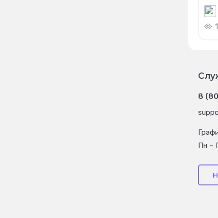
1
Слу
8 (8
suppo
Граф
Пн – 
Н