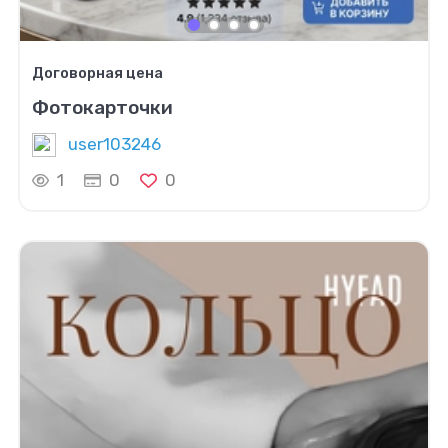
Договорная цена
Фотокарточки
user103246
1
0
0