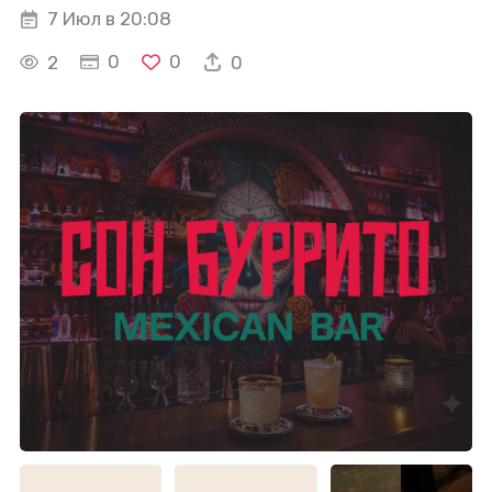
7 Июл в 20:08
0
0
2
0