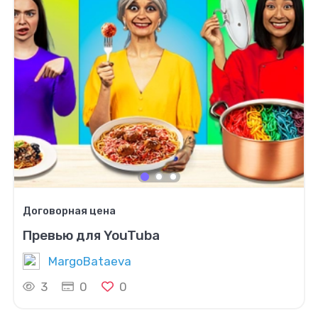
Договорная цена
Превью для YouTuba
MargoBataeva
3
0
0