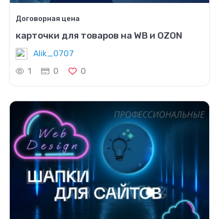
Договорная цена
карточки для товаров на WB и OZON
Alik_0707
1
0
0