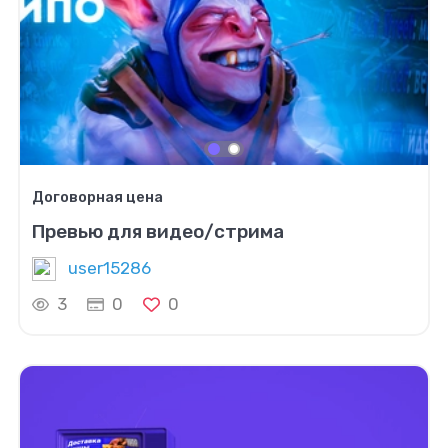
Договорная цена
Превью для видео/стрима
user15286
3
0
0