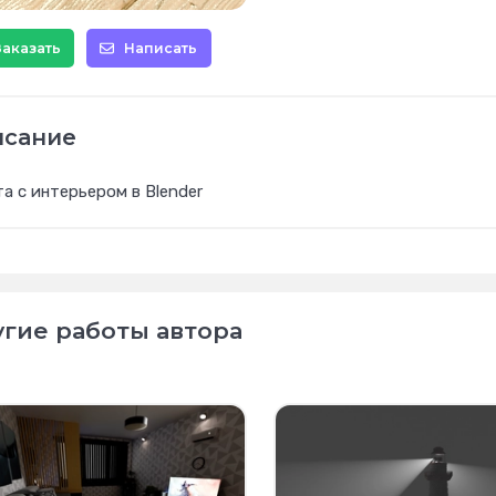
Заказать
Написать
исание
а с интерьером в Blender
гие работы автора