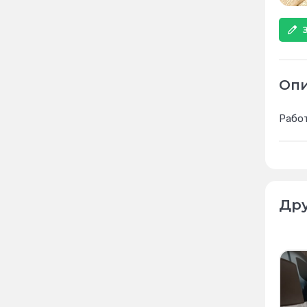
Оп
Работ
Дру