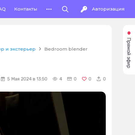
AQ
Контакты
Авторизация
Прямой эфир
р и экстерьер
Bedroom blender
5 Мая 2024 в 13:50
4
0
0
0