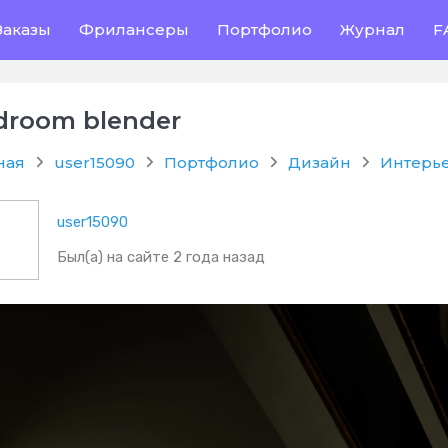
Заказы
Фрилансеры
Портфолио
Журнал
F
droom blender
ная
user15090
Портфолио
Дизайн
Интерье
user15090
Был(а) на сайте 2 года назад