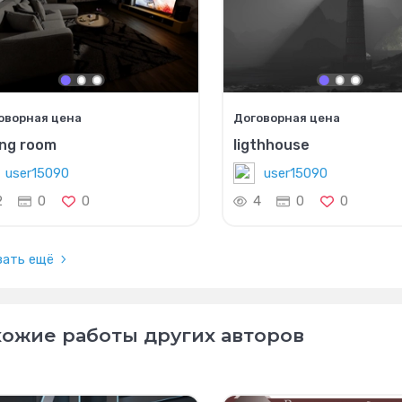
оворная цена
Договорная цена
ing room
ligthhouse
user15090
user15090
2
0
0
4
0
0
зать ещё
ожие работы других авторов