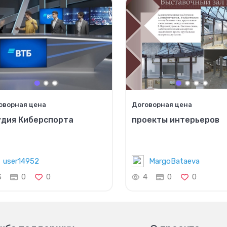
оворная цена
Договорная цена
удия Киберспорта
проекты интерьеров
user14952
MargoBataeva
3
0
0
4
0
0