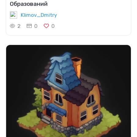
Образований
Klimov_Dmitry
2
0
0