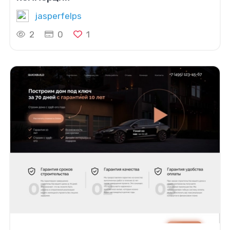
jasperfelps
2
0
1