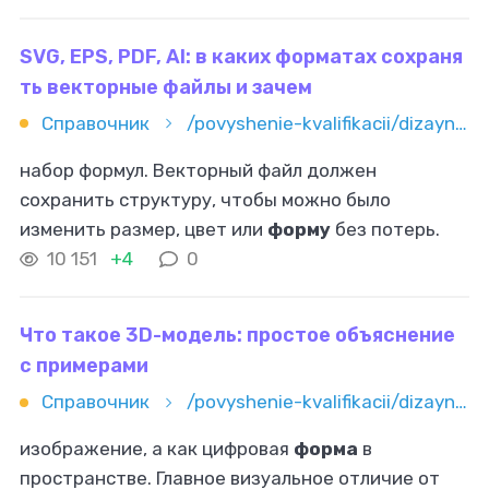
создание
базовых
моделей
SVG, EPS, PDF, AI: в каких форматах сохраня
ть векторные файлы и зачем
Справочник
/povyshenie-kvalifikacii/dizayn/vektornaya-grafika/svg-eps-pdf-ai-v-kakih-formatah-sohranyat-vektornye-fayly-i-zach
набор формул. Векторный файл должен
сохранить структуру, чтобы можно было
изменить размер, цвет или
форму
без потерь.
Именно поэтому для него используют форматы
10 151
+4
0
вроде SVG, EPS, PDF, AI — каждый подходит под
Что такое 3D-модель: простое объяснение
с примерами
Справочник
/povyshenie-kvalifikacii/dizayn/3d/chto-takoe-3d-model-prostoe-obyasnenie-s-primerami
изображение, а как цифровая
форма
в
пространстве. Главное визуальное отличие от