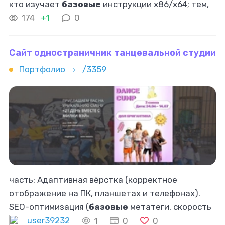
кто изучает
базовые
инструкции x86/x64; тем,
кто проверяет чужой ассемблерный код и ищет
174
+1
0
ошибку в строке MOV; тем,
Сайт одностраничник танцевальной студии
Портфолио
/3359
часть: Адаптивная вёрстка (корректное
отображение на ПК, планшетах и телефонах).
SEO-оптимизация (
базовые
метатеги, скорость
загрузки). Интеграция с соцсетями. Результат: 🚀
user39232
1
0
0