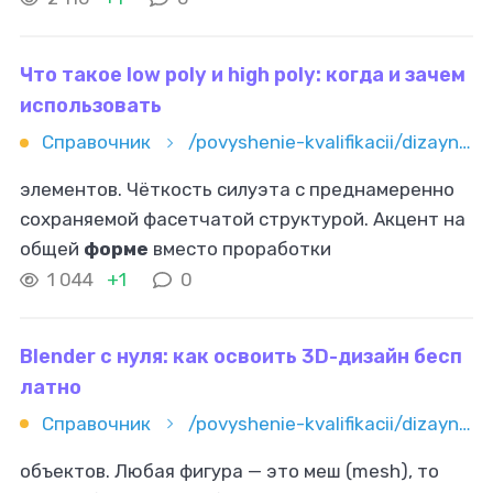
векторная графика: сравнение с растровой
Растровая
Что такое low poly и high poly: когда и зачем
использовать
Справочник
/povyshenie-kvalifikacii/dizayn/3d/chto-takoe-low-poly-i-high-poly-kogda-i-zachem-ispolzovat
элементов. Чёткость силуэта с преднамеренно
сохраняемой фасетчатой структурой. Акцент на
общей
форме
вместо проработки
микроскопических деталей. Компактность
1 044
+1
0
файлового формата и эффективность передачи
Blender с нуля: как освоить 3D-дизайн бесп
латно
Справочник
/povyshenie-kvalifikacii/dizayn/3d/blender-s-nulya-kak-osvoit-3d-dizayn-besplatno
объектов. Любая фигура — это меш (mesh), то