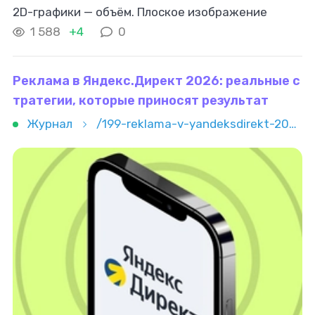
2D-графики — объём. Плоское изображение
показывает объект с одной стороны и фиксирует
1 588
+4
0
ракурс. Трёхмерная
форма
хранит информацию
о
Реклама в Яндекс.Директ 2026: реальные с
тратегии, которые приносят результат
Журнал
/199-reklama-v-yandeksdirekt-2026-realnye-strategii-kotorye-prinosyat-rezultat