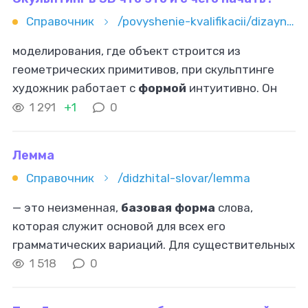
Справочник
/povyshenie-kvalifikacii/dizayn/3d/skulpting-v-3d-chto-eto-i-s-chego-nachat
моделирования, где объект строится из
геометрических примитивов, при скульптинге
художник работает с
формой
интуитивно. Он
добавляет, сглаживает, вытягивает и вырезает
1 291
+1
0
детали, словно создает реальную скульптуру
Лемма
Справочник
/didzhital-slovar/lemma
— это неизменная,
базовая форма
слова,
которая служит основой для всех его
грамматических вариаций. Для существительных
лемма обычно представлена в именительном
1 518
0
падеже и единственном числе, а для глаголов