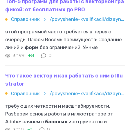
Топ-5 программ для работы с векторной гра
фикой: от бесплатных до PRO
Справочник
/povyshenie-kvalifikacii/dizayn/vektornaya-grafika/top-5-programm-dlya-raboty-s-vektornoy-grafikoy-ot-besplatnyh-do
этой программой часто требуется в первую
очередь. Плюсы Восемь преимуществ: Создание
линий и
форм
без ограничений. Умные
помощники для быстрого построения сложных
3 199
+8
0
объектов. Точные цвета PANTONE
Что такое вектор и как работать с ним в Illu
strator
Справочник
/povyshenie-kvalifikacii/dizayn/vektornaya-grafika/chto-takoe-vektor-i-kak-rabotat-s-nim-v-illustrator
требующих четкости и масштабируемости.
Разберем основы работы в иллюстраторе от
Adobe: начнем с
базовых
инструментов и
создадим свой первый проект. Что такое
2 110
+1
0