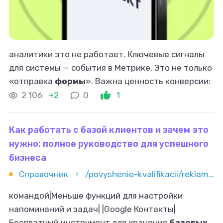
аналитики это не работает. Ключевые сигналы
для системы — события в Метрике. Это не только
«отправка
формы
». Важна ценность конверсии:
покупка, заявка с нужным чеком, повторный
2 106
+2
0
1
визит. Дополняют картину сегменты
Как работать с базой клиентов и зачем это
нужно: полное руководство для успешного
бизнеса
Справочник
/povyshenie-kvalifikacii/reklama-i-marketing/kak-rabotat-s-bazoy-klientov-i-zachem-eto-nujno-polnoe-rukovodst
командой|Меньше функций для настройки
напоминаний и задач| |Google Контакты|
Бесплатный инструмент для хранения
базовых