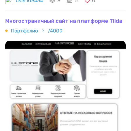
мессенджеры). Интеграция
базовых
скриптов
user106454
3
0
0
на JS для динамики, анимаций и удобства
Многостраничный сайт на платформе Tilda
Портфолио
/4009