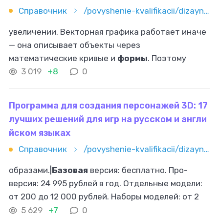
Справочник
/povyshenie-kvalifikacii/dizayn/vektornaya-grafika/kak-perevodit-rastrovoe-izobrajenie-v-vektor-poshagovye-metody
увеличении. Векторная графика работает иначе
— она описывает объекты через
математические кривые и
формы
. Поэтому
качество остаётся идеальным при любом
3 019
+8
0
масштабе. Понимание этой разницы помогает
выбрать
Программа для создания персонажей 3D: 17
лучших решений для игр на русском и англи
йском языках
Справочник
/povyshenie-kvalifikacii/dizayn/17-luchshih-programm-dlya-sozdaniya-3d-personajey-dlya-igr-na-ru
образами.|
Базовая
версия: бесплатно. Про-
версия: 24 995 рублей в год. Отдельные модели:
от 200 до 12 000 рублей. Наборы моделей: от 2
995 до 29 995 рублей.| |5. MakeHuman|Быстрое
5 629
+7
0