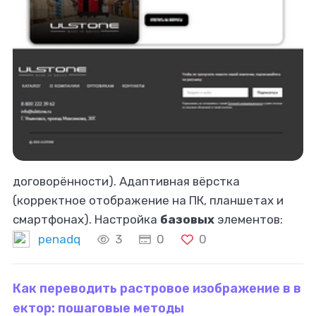
договорённости). Адаптивная вёрстка
(корректное отображение на ПК, планшетах и
смартфонах). Настройка
базовых
элементов:
формы
обратной связи; кнопки действий; ссылки
penadq
3
0
0
и навигация; интеграция соцсетей (при
необходимости)
Как переводить растровое изображение в в
ектор: пошаговые методы