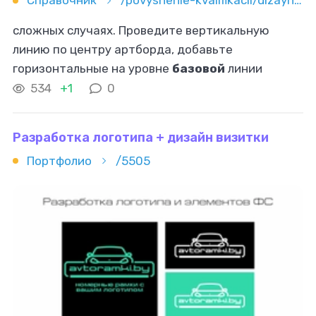
Справочник
/povyshenie-kvalifikacii/dizayn/vektornaya-grafika/kak-sozdavat-ikonki-v-vektore-poshagovyy-gayd-dlya-dizaynerov
сложных случаях. Проведите вертикальную
линию по центру артборда, добавьте
горизонтальные на уровне
базовой
линии
шрифта. Так вы добьетесь гармоничного
534
+1
0
сочетания графических элементов с текстом.
Подготовка
Разработка логотипа + дизайн визитки
Портфолио
/5505