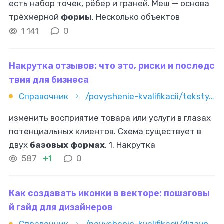
есть набор точек, рёбер и граней. Меш — основа
трёхмерной
формы
. Несколько объектов
объединяются в сцену, которую можно
1 141
0
сохранить, настроить и визуализировать.
Главные
Накрутка отзывов: что это, риски и последс
твия для бизнеса
Справочник
/povyshenie-kvalifikacii/teksty/otzyvy/nakrutka-otzyvov-chto-eto-riski-i-posledstviya-dlya-biznesa
изменить восприятие товара или услуги в глазах
потенциальных клиентов. Схема существует в
двух
базовых формах
. 1. Накрутка
положительных отзывов — размещение
587
+1
0
фиктивных хвалебных комментариев от имени
«настоящих»
Как создавать иконки в векторе: пошаговы
й гайд для дизайнеров