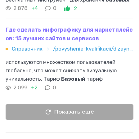
данных|Ограниченные возможности
2 878
+4
0
2
сегментации и аналитики| |Специализированные
базы в 1С|Глубокая интеграция
Где сделать инфографику для маркетплейс
ов: 15 лучших сайтов и сервисов
Справочник
/povyshenie-kvalifikacii/dizayn/gde-sdelat-infografiku-dlya-marketpleysov-15-luchshih-saytov-i-s
используются множеством пользователей
глобально, что может снижать визуальную
уникальность. Тариф
Базовый
тариф
предоставляется без оплаты с ограниченным
2 099
+2
0
набором элементов. Canva Pro стоит от $14,99/
месяц
Показать ещё