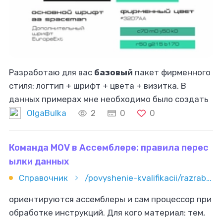
Разработаю для вас
базовый
пакет фирменного
стиля: логтип + шрифт + цвета + визитка. В
данных примерах мне необходимо было создать
визуальный образ магазина автомобильных
OlgaBulka
2
0
0
рамок "Avtoramki.by" и многопрофильной
Команда MOV в Ассемблере: правила перес
ылки данных
Справочник
/povyshenie-kvalifikacii/razrabotka-i-it/asm/komanda-mov-v-assemblere-pravila-peresylki-dannyh
ориентируются ассемблеры и сам процессор при
обработке инструкций. Для кого материал: тем,