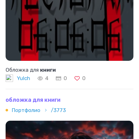
Обложка для
книги
Yulch
4
0
0
обложка для книги
Портфолио
/3773