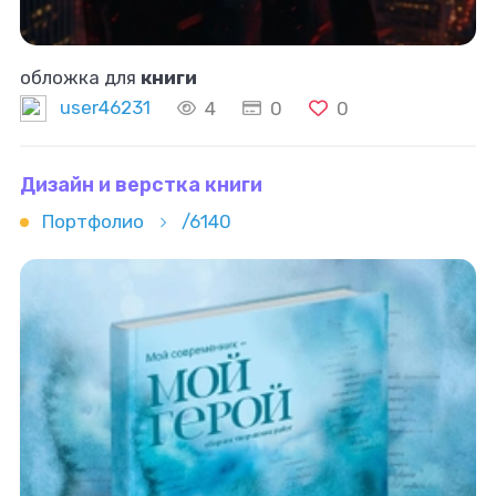
обложка для
книги
user46231
4
0
0
Дизайн и верстка книги
Портфолио
/6140