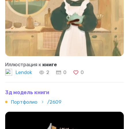
Иллюстрация к
книге
Lendok
2
0
0
3д модель книги
Портфолио
/2609