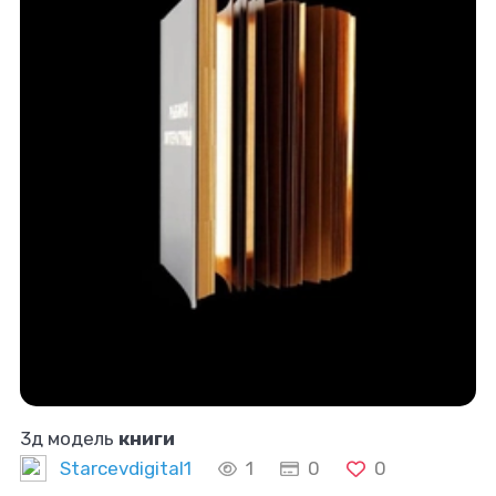
3д модель
книги
Starcevdigital1
1
0
0