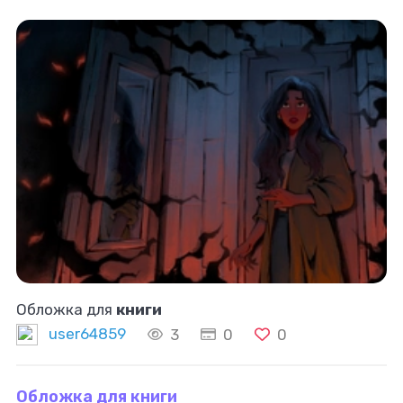
Обложка для
книги
user64859
3
0
0
Обложка для книги