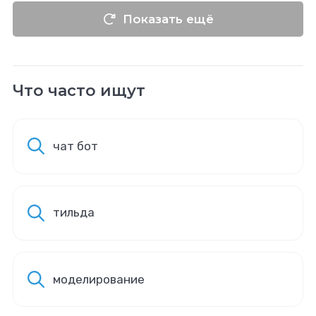
Показать ещё
Что часто ищут
чат бот
тильда
моделирование