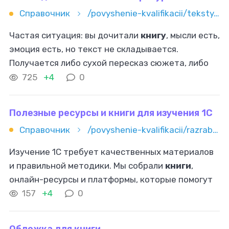
Справочник
/povyshenie-kvalifikacii/teksty/otzyvy/kak-napisat-otzyv-na-knigu-struktura-i-sovety-dlya-lyubiteley-li
Частая ситуация: вы дочитали
книгу
, мысли есть,
эмоция есть, но текст не складывается.
Получается либо сухой пересказ сюжета, либо
шаблон из серии «понравилось — не
725
+4
0
понравилось». В итоге такой отзыв не
Полезные ресурсы и книги для изучения 1С
Справочник
/povyshenie-kvalifikacii/razrabotka-i-it/1s/poleznye-resursy-i-knigi-dlya-izucheniya-1s
Изучение 1С требует качественных материалов
и правильной методики. Мы собрали
книги
,
онлайн-ресурсы и платформы, которые помогут
освоить функционал, программирование и
157
+4
0
администрирование, а также углубиться