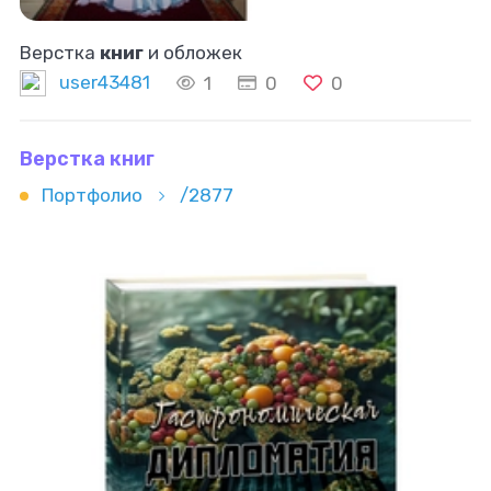
Верстка
книг
и обложек
user43481
1
0
0
Верстка книг
Портфолио
/2877