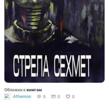
Обложки к
книгам
Athemon
5
0
0