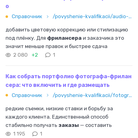
о
Справочник
/povyshenie-kvalifikacii/audio-i-video/top-7-plaginov-dlya-uluchsheniya-zvuka-i-video
добавить цветовую коррекцию или стилизацию
под плёнку. Для
фрилансера
и заказчика это
значит меньше правок и быстрее сдача
результата. Важно
найти
плагины для
2 080
+2
1
обработки звука и видео, которые реально
работают
Как собрать портфолио фотографа-фрилан
сера: что включить и где размещать
Справочник
/povyshenie-kvalifikacii/fotografiya/kak-sobrat-portfolio-fotografa-frilansera-chto-vklyuchit-i-gde-r
редкие съемки, низкие ставки и борьбу за
каждого клиента. Единственный способ
стабильно получать
заказы
— составить
выигрышное портфолио и разместить его на
1 195
1