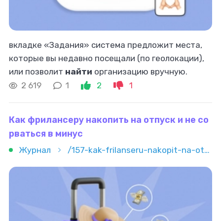
вкладке «Задания» система предложит места,
которые вы недавно посещали (по геолокации),
или позволит
найти
организацию вручную.
Выбираете нужное заведение, выставляете
2 619
1
2
1
звёзды, пишете текст — и отправляете
Как фрилансеру накопить на отпуск и не со
рваться в минус
Журнал
/157-kak-frilanseru-nakopit-na-otpusk-i-ne-sorvatsya-v-minus