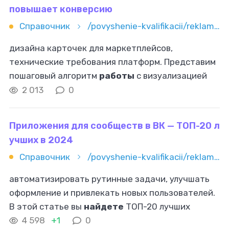
повышает конверсию
Справочник
/povyshenie-kvalifikacii/reklama-i-marketing/sozdanie-infografiki-kartochek-tovara-dlya-marketpleysov-kak-viz
дизайна карточек для маркетплейсов,
технические требования платформ. Представим
пошаговый алгоритм
работы
с визуализацией
данных. Практические преимущества создания
2 013
0
карточек с инфографикой для маркетплейсов
Приложения для сообществ в ВК — ТОП-20 л
учших в 2024
Справочник
/povyshenie-kvalifikacii/reklama-i-marketing/smm/prilojeniya-dlya-soobshchestv-v-vk-top-20-luchshih-v-2024
автоматизировать рутинные задачи, улучшать
оформление и привлекать новых пользователей.
В этой статье вы
найдете
ТОП-20 лучших
приложений для сообществ ВК на 2024 год. VK
4 598
+1
0