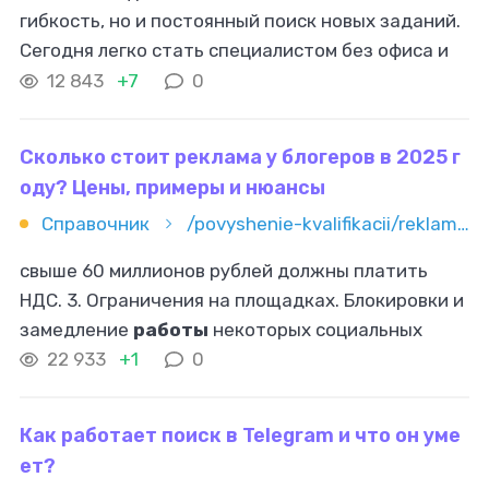
гибкость, но и постоянный поиск новых заданий.
Сегодня легко стать специалистом без офиса и
начальников, но сложно держать стабильный
12 843
+7
0
поток клиентов . Особенно
Сколько стоит реклама у блогеров в 2025 г
оду? Цены, примеры и нюансы
Справочник
/povyshenie-kvalifikacii/reklama-i-marketing/influence-marketing/skolko-stoit-reklama-u-blogerov-v-2025-godu-ceny-primery-i-nyuan
свыше 60 миллионов рублей должны платить
НДС. 3. Ограничения на площадках. Блокировки и
замедление
работы
некоторых социальных
сетей привели к росту спроса на доступные
22 933
+1
0
платформы. 4. Инфляционные факторы
Как работает поиск в Telegram и что он уме
ет?