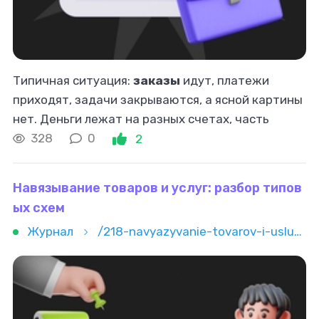
Типичная ситуация:
заказы
идут, платежи
приходят, задачи закрываются, а ясной картины
нет. Деньги лежат на разных счетах, часть
оплат в переписке, часть задач в голове, часть
328
0
2
файлов называется
«финансы_финал_новый_точно
Навязывание товаров и услуг: разбор типов
ых схем
Журнал
/218-navyazyvanie-tovarov-i-uslug-razbor-tipovyh-shem