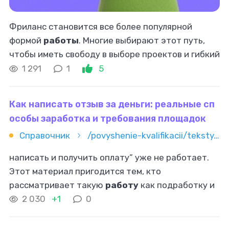
Фриланс становится все более популярной
формой
работы
. Многие выбирают этот путь,
чтобы иметь свободу в выборе проектов и гибкий
график
работы
. Но все не так просто – в
1 291
1
5
условиях растущей конкуренции очень
Как написать отзыв за деньги: реальные сп
особы заработка и требования площадок
Справочник
/povyshenie-kvalifikacii/teksty/otzyvy/kak-napisat-otzyv-za-dengi-realnye-sposoby-zarabotka-i-trebovani
написать и получить оплату” уже не работает.
Этот материал пригодится тем, кто
рассматривает такую
работу
как подработку и
хочет понять реальные правила. Разберём, как
2 030
+1
0
написать отзыв за деньги, где платят