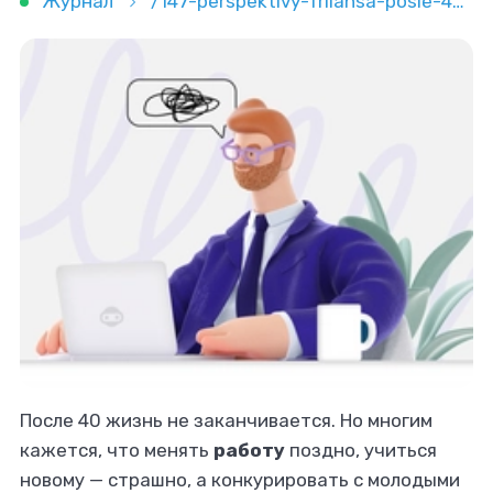
Журнал
/147-perspektivy-frilansa-posle-40-kak-nachat-i-chto-uchest
После 40 жизнь не заканчивается. Но многим
кажется, что менять
работу
поздно, учиться
новому — страшно, а конкурировать с молодыми