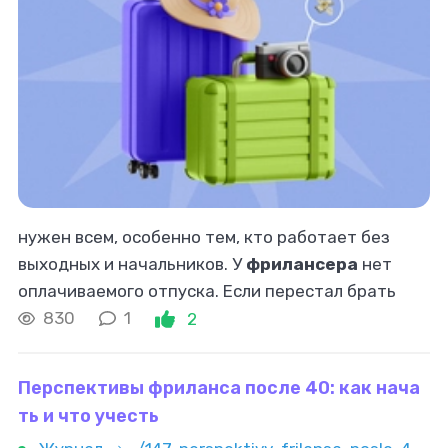
нужен всем, особенно тем, кто работает без
выходных и начальников. У
фрилансера
нет
оплачиваемого отпуска. Если перестал брать
заказы
, значит перестал получать деньги.
830
1
2
Поэтому идея «уйти в отпуск» часто
Перспективы фриланса после 40: как нача
ть и что учесть