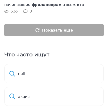
начинающим
фрилансерам
и всем, кто
стремится разобраться в принципах
536
0
ценообразования на IT-услуги. Сколько же стоит
час
Показать ещё
Что часто ищут
null
акция