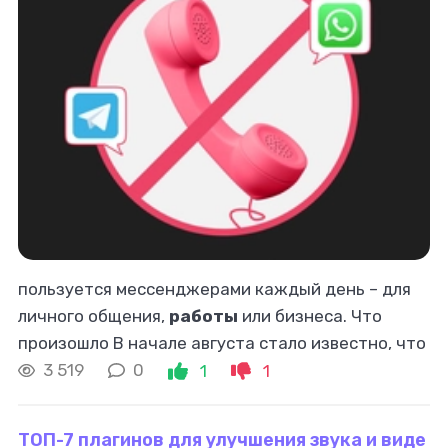
пользуется мессенджерами каждый день – для
личного общения,
работы
или бизнеса. Что
произошло В начале августа стало известно, что
Роскомнадзор ограничил
работу
звонков в
3 519
0
1
1
популярных мессенджерах. Пользователи
заметили
ТОП-7 плагинов для улучшения звука и виде