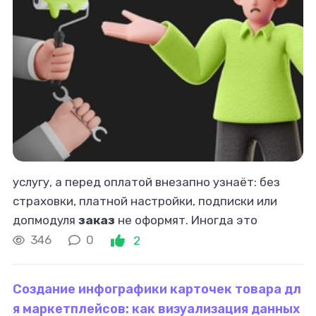
услугу, а перед оплатой внезапно узнаёт: без
страховки, платной настройки, подписки или
допмодуля
заказ
не оформят. Иногда это
честная допродажа. А иногда — давление, когда
346
0
2
человеку не оставляют нормального
Создание инфографики карточек товара дл
я маркетплейсов: как визуализация данных