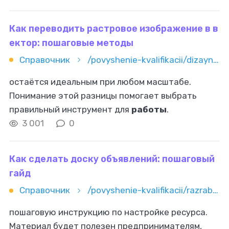
нескольких платформах. Визуал-резюме
выступит
Как переводить растровое изображение в в
ектор: пошаговые методы
Справочник
/povyshenie-kvalifikacii/dizayn/vektornaya-grafika/kak-perevodit-rastrovoe-izobrajenie-v-vektor-poshagovye-metody
остаётся идеальным при любом масштабе.
Понимание этой разницы помогает выбрать
правильный инструмент для
работы
.
Подготовка изображения к векторизации
3 001
0
Качество исходной картинки напрямую влияет
на результат
Как сделать доску объявлений: пошаговый
гайд
Справочник
/povyshenie-kvalifikacii/razrabotka-i-it/kak-sdelat-dosku-obyavleniy-poshagovyy-gayd
пошаговую инструкцию по настройке ресурса.
Материал будет полезен предпринимателям,