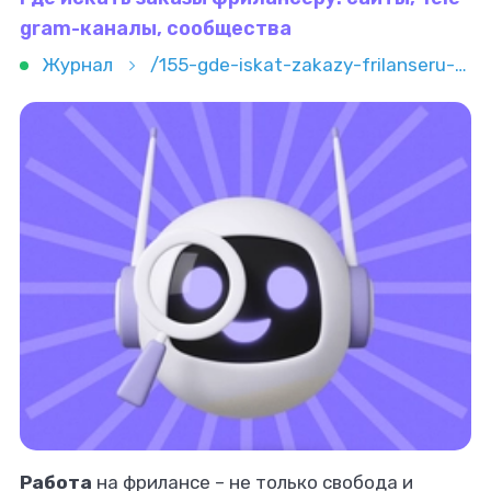
gram-каналы, сообщества
Журнал
/155-gde-iskat-zakazy-frilanseru-sayty-telegram-kanaly-soobshchestva
Работа
на фрилансе – не только свобода и