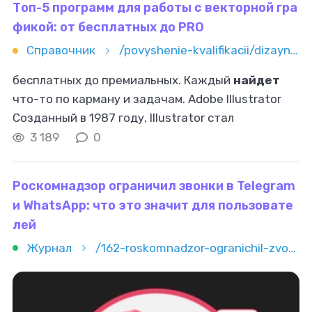
Топ-5 программ для работы с векторной гра
фикой: от бесплатных до PRO
Справочник
/povyshenie-kvalifikacii/dizayn/vektornaya-grafika/top-5-programm-dlya-raboty-s-vektornoy-grafikoy-ot-besplatnyh-do
бесплатных до премиальных. Каждый
найдет
что-то по карману и задачам. Adobe Illustrator
Созданный в 1987 году, Illustrator стал
стандартом в мире дизайна. Если ищете
работу
3 189
0
в крупной студии, умение работать
Роскомнадзор ограничил звонки в Telegram
и WhatsApp: что это значит для пользовате
лей
Журнал
/162-roskomnadzor-ogranichil-zvonki-v-telegram-i-whatsapp-chto-eto-znachit-dlya-polzovateley