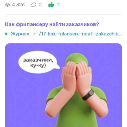
— бессмысленно. Особенно если речь идёт о
4 326
0
1
фрилансе . Кажется, что там
Как фрилансеру найти заказчиков?
Журнал
/17-kak-frilanseru-nayti-zakazchikov