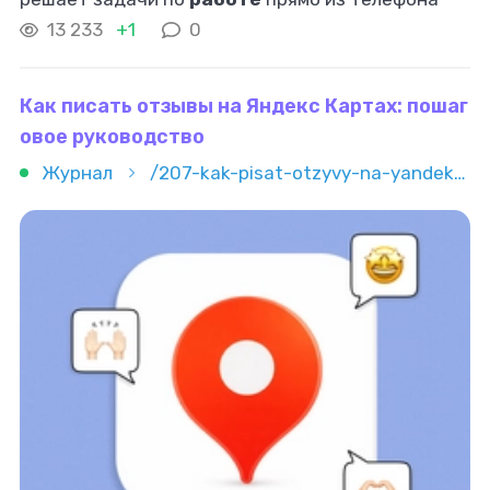
или десктопа. Поиск в телеграме не
13 233
+1
0
ограничивается иконкой лупы над списком чатов
Как писать отзывы на Яндекс Картах: пошаг
овое руководство
Журнал
/207-kak-pisat-otzyvy-na-yandeks-kartah-poshagovoe-rukovodstvo