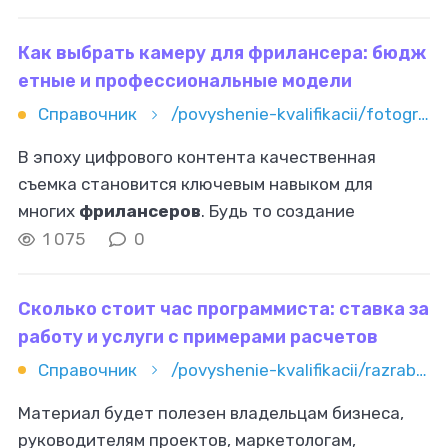
Admin VK Admin — официальное приложение
Как выбрать камеру для фрилансера: бюдж
етные и профессиональные модели
Справочник
/povyshenie-kvalifikacii/fotografiya/kak-vybrat-kameru-dlya-frilansera-byudjetnye-i-professionalnye-m
В эпоху цифрового контента качественная
съемка становится ключевым навыком для
многих
фрилансеров
. Будь то создание
контента для социальных сетей, фотосъемка
1 075
0
мероприятий или производство видеороликов,
Сколько стоит час программиста: ставка за
работу и услуги с примерами расчетов
Справочник
/povyshenie-kvalifikacii/razrabotka-i-it/skolko-stoit-chas-programmista-stavka-za-rabotu-i-uslugi-s-prime
Материал будет полезен владельцам бизнеса,
руководителям проектов, маркетологам,