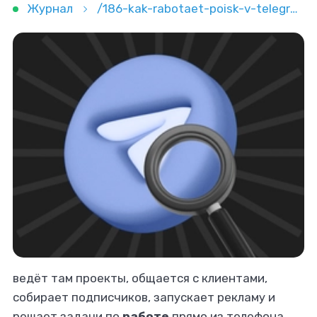
Журнал
/186-kak-rabotaet-poisk-v-telegram-i-chto-on-umeet
ведёт там проекты, общается с клиентами,
собирает подписчиков, запускает рекламу и
решает задачи по
работе
прямо из телефона