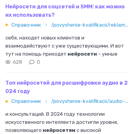
образовании и многих
Нейросети для соцсетей и SMM: как можно
их использовать?
Справочник
/povyshenie-kvalifikacii/reklama-i-marketing/smm/neyroseti-dlya-socsetey-i-smm-kak-mojno-ih-ispolzovat
себя, находят новых клиентов и
взаимодействуют с уже существующими. И вот
тут на помощь приходят
нейросети
– умные
системы, которые могут выполнять массу задач
628
0
быстрее и точнее, чем человек. Но как именно
Топ нейросетей для расшифровки аудио в 2
024 году
Справочник
/povyshenie-kvalifikacii/audio-i-video/top-neyrosetey-dlya-rasshifrovki-audio-v-2024-godu
и консультаций. В 2024 году технологии
искусственного интеллекта достигли уровня,
позволяющего
нейросетям
с высокой