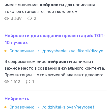
имеет значение,
нейросети
для написания
текстов становятся неотъемлемым
инструментом для копирайтеров, рерайтеров и
3 339
2
редакторов. Эти технологии помогают улучшить
Нейросети для создания презентаций: ТОП-
10 лучших
Справочник
/povyshenie-kvalifikacii/dizayn/neyroseti-dlya-sozdaniya-prezentaciy-top-10-luchshih-v-2024-godu
В современном мире
нейросети
занимают
важное место в создании визуального контента.
Презентации — это ключевой элемент делового
общения, образования и маркетинга, и
1 612
1
искусственный интеллект (ИИ) существенно
Нейросеть
Справочник
/didzhital-slovar/neyroset