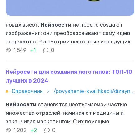
новых высот.
Нейросети
не просто создают
изображения; они преобразовывают саму идею
творчества. Рассмотрим некоторые из ведущих
нейросетей
в этой области. DALL-E Первая
1 549
+1
0
версия
нейросети
DALL-E, представленная
Нейросети для создания логотипов: ТОП-10
лучших в 2024
Справочник
/povyshenie-kvalifikacii/dizayn/neyroseti-dlya-sozdaniya-logotipov-top-10-luchshih-v-2024
Нейросети
становятся неотъемлемой частью
множества отраслей, начиная от медицины и
заканчивая маркетингом. С их помощью
решаются задачи, которые раньше требовали
1 202
+2
0
значительных временных и трудовых ресурсов