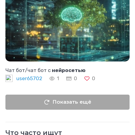
Чат бот/чат бот с
нейросетью
user65702
1
0
0
Показать ещё
Что часто ищут