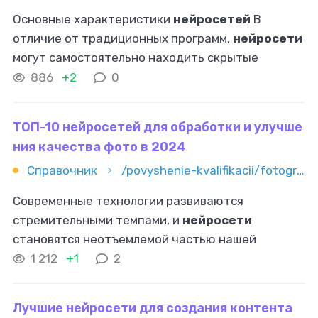
Основные характеристики
нейросетей
В
отличие от традиционных программ,
нейросети
могут самостоятельно находить скрытые
взаимосвязи без заранее заданных инструкций.
886
+2
0
Нейросети
эффективно работают с различными
ТОП-10 нейросетей для обработки и улучше
ния качества фото в 2024
Справочник
/povyshenie-kvalifikacii/fotografiya/top-10-neyrosetey-dlya-obrabotki-i-uluchsheniya-kachestva-foto-v
Современные технологии развиваются
стремительными темпами, и
нейросети
становятся неотъемлемой частью нашей
повседневной жизни. Они используются в
1 212
+1
2
различных областях, включая обработку и
улучшение качества
Лучшие нейросети для создания контента