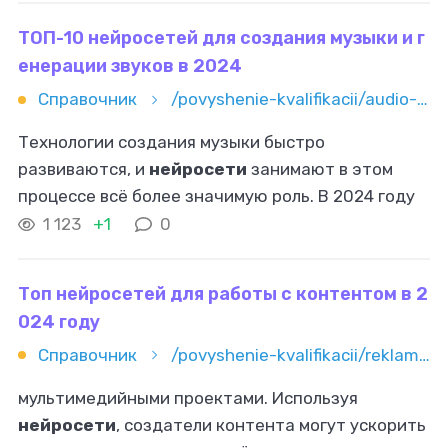
ТОП-10 нейросетей для создания музыки и г
енерации звуков в 2024
Справочник
/povyshenie-kvalifikacii/audio-i-video/top-10-neyrosetey-dlya-sozdaniya-muzyki-i-generacii-zvukov-v-202
Технологии создания музыки быстро
развиваются, и
нейросети
занимают в этом
процессе всё более значимую роль. В 2024 году
наблюдаются новые тенденции в этой области.
1 123
+1
0
Современные ИИ не только генерируют
Топ нейросетей для работы с контентом в 2
024 году
Справочник
/povyshenie-kvalifikacii/reklama-i-marketing/kontent-marketing/top-neyrosetey-dlya-raboty-s-kontentom-v-2024-godu
мультимедийными проектами. Используя
нейросети
, создатели контента могут ускорить