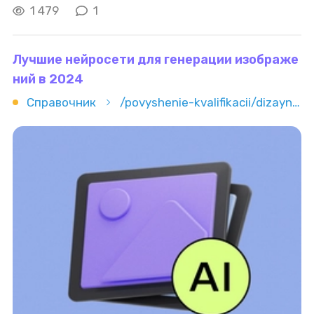
точностью расшифровывать аудио, несмотря на
1 479
1
акценты, диалекты и фоновые шумы. Этот
прогресс
Лучшие нейросети для генерации изображе
ний в 2024
Справочник
/povyshenie-kvalifikacii/dizayn/luchshie-neyroseti-dlya-generacii-izobrajeniy-v-2024