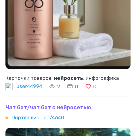
Карточки товаров,
нейросеть
, инфографика
user44994
2
0
0
Чат бот/чат бот с нейросетью
Портфолио
/4640