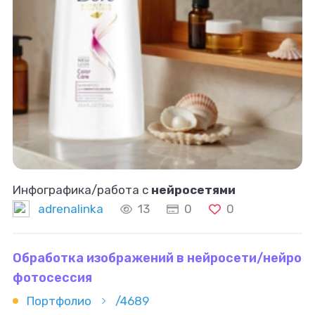
Инфографика/работа с
нейросетями
adrenalinka
13
0
0
Обработка изображений в нейросети/нейро
фотосессия
Портфолио
/4689