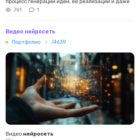
процесс генерации идеи, её реализации и даже
автоматизировать рутинные задачи. Одним из
761
1
преимуществ
нейросетей
является их
способность
Видео нейросеть
Портфолио
/4639
Видео
нейросеть