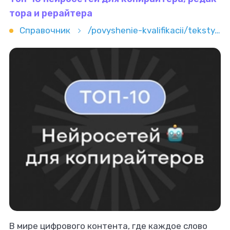
тора и рерайтера
Справочник
/povyshenie-kvalifikacii/teksty/redaktura/top-10-neyrosetey-dlya-kopiraytera-redaktora-i-reraytera
В мире цифрового контента, где каждое слово