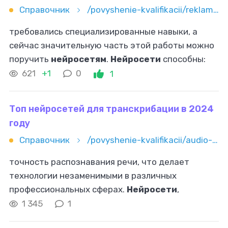
Справочник
/povyshenie-kvalifikacii/reklama-i-marketing/kontent-marketing/top-neyrosetey-dlya-sozdaniya-kontenta-teksty-izobrajeniya-video
требовались специализированные навыки, а
сейчас значительную часть этой работы можно
поручить
нейросетям
.
Нейросети
способны:
анализировать текстовые запросы;
621
+1
0
1
генерировать осмысленные и логически
последовательные
Топ нейросетей для транскрибации в 2024
году
Справочник
/povyshenie-kvalifikacii/audio-i-video/top-neyrosetey-dlya-transkribacii-audio-v-2024-godu
точность распознавания речи, что делает
технологии незаменимыми в различных
профессиональных сферах.
Нейросети
,
способные расшифровывать аудио, находят
1 345
1
применение в медицине, юриспруденции,