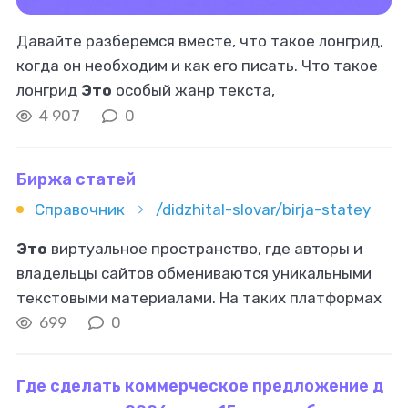
Давайте разберемся вместе, что такое лонгрид,
когда он необходим и как его писать. Что такое
лонгрид
Это
особый жанр текста,
выделяющийся на фоне обычных статей и
4 907
0
новостных заметок глубоким исследованием
Биржа статей
Справочник
/didzhital-slovar/birja-statey
Это
виртуальное пространство, где авторы и
владельцы сайтов обмениваются уникальными
текстовыми материалами. На таких платформах
предоставляется возможность покупки и
699
0
продажи статей, а также услуг по их
Где сделать коммерческое предложение д