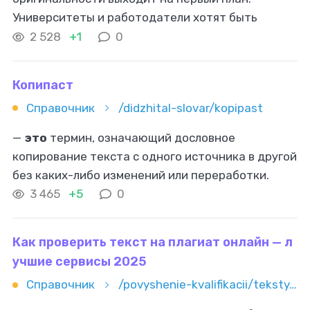
Университеты и работодатели хотят быть
уверены в достоверности работы. Речь идёт не
2 528
+1
0
только о
плагиате
в классическом
Копипаст
Справочник
/didzhital-slovar/kopipast
—
это
термин, означающий дословное
копирование текста с одного источника в другой
без каких-либо изменений или переработки.
Этот метод широко используется в интернете,
3 465
+5
0
однако, в профессиональной среде
Как проверить текст на плагиат онлайн — л
учшие сервисы 2025
Справочник
/povyshenie-kvalifikacii/teksty/redaktura/kak-proverit-tekst-na-plagiat-onlayn-luchshie-servisy-2025