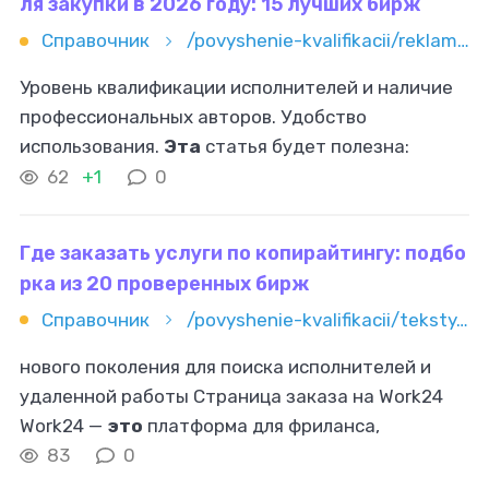
ля закупки в 2026 году: 15 лучших бирж
Справочник
/povyshenie-kvalifikacii/reklama-i-marketing/gde-sdelat-kommercheskoe-predlojenie-dlya-zakupki-v-2026-godu-15
Уровень квалификации исполнителей и наличие
профессиональных авторов. Удобство
использования.
Эта
статья будет полезна:
предпринимателям; владельцам малого и
62
+1
0
среднего бизнеса; фрилансерам. Топ-15
Где заказать услуги по копирайтингу: подбо
рка из 20 проверенных бирж
Справочник
/povyshenie-kvalifikacii/teksty/kopirajting/gde-zakazat-uslugi-po-kopirajtingu
нового поколения для поиска исполнителей и
удаленной работы Страница заказа на Work24
Work24 —
это
платформа для фриланса,
объединяющая специалистов сферы
83
0
копирайтинга, дизайна, программирования и