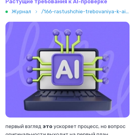
Растущие требования к AI-проверке
Журнал
/166-rastushchie-trebovaniya-k-ai-proverke
первый взгляд
это
ускоряет процесс, но вопрос
оригинальности выходит на первый план.