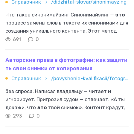
Справочник
/didzhital-slovar/sinonimayzing
Что такое синонимайзинг Синонимайзинг —
это
процесс замены слов в тексте их синонимами для
создания уникального контента. Этот метод
используется для улучшения текстов, избегая
691
0
прямого копирования, и часто
Авторские права в фотографии: как защити
ть свои снимки от копирования
Справочник
/povyshenie-kvalifikacii/fotografiya/avtorskie-prava-v-fotografii-kak-zashchitit-svoi-snimki-ot-kopir
без спроса. Написал владельцу — читает и
игнорирует. Пригрозил судом — отвечает: «А ты
докажи, что
это
твой снимок». Контент крадут,
используют в коммерческих целях,
293
0
зарабатывают на нем деньги, а ты остаешься