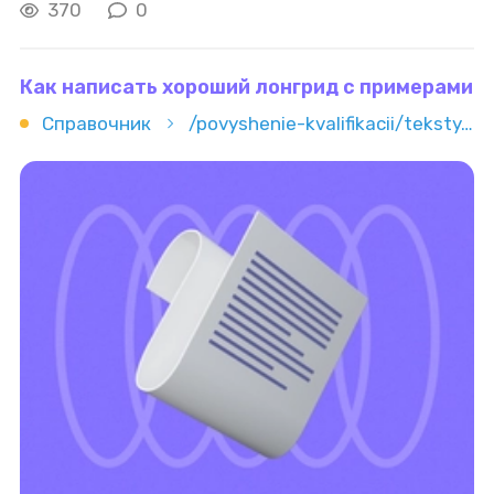
можно заниматься даже из дома и брать заказы
370
0
по мере свободного времени. Разберёмся
Как написать хороший лонгрид с примерами
Справочник
/povyshenie-kvalifikacii/teksty/kopirajting/kak-napisat-horoshiy-longrid-s-primerami