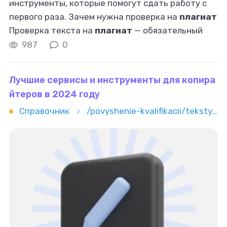
инструменты, которые помогут сдать работу с
первого раза. Зачем нужна проверка на
плагиат
Проверка текста на
плагиат
— обязательный
этап перед сдачей любой учебной работы.
987
0
Современные преподаватели используют
Лучшие сервисы и инструменты для копира
йтеров в 2024 году
Справочник
/povyshenie-kvalifikacii/teksty/kopirajting/luchshie-servisy-i-instrumenty-dlya-kopirayterov-v-2024-godu