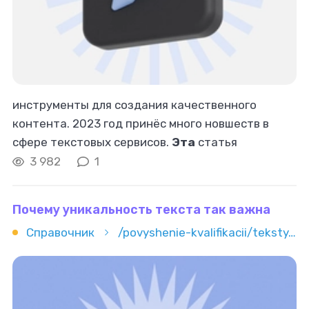
инструменты для создания качественного
контента. 2023 год принёс много новшеств в
сфере текстовых сервисов.
Эта
статья
рассказывает о самых удобных инструментах,
3 982
1
которые помогут копирайтерам оставаться на
пике профессионализма
Почему уникальность текста так важна
Справочник
/povyshenie-kvalifikacii/teksty/kopirajting/pochemu-unikalnost-teksta-tak-vajna