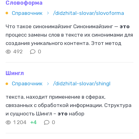
Словоформа
Справочник
/didzhital-slovar/slovoforma
Что такое синонимайзинг Синонимайзинг —
это
процесс замены слов в тексте их синонимами для
создания уникального контента. Этот метод
используется для улучшения текстов, избегая
492
0
прямого копирования, и часто
Шингл
Справочник
/didzhital-slovar/shingl
текста, находит применение в сферах,
связанных с обработкой информации. Структура
и сущность Шингл –
это
набор
последовательных слов или токенов в тексте.
1 204
+4
0
Эти наборы формируются с определенным
шагом, и их