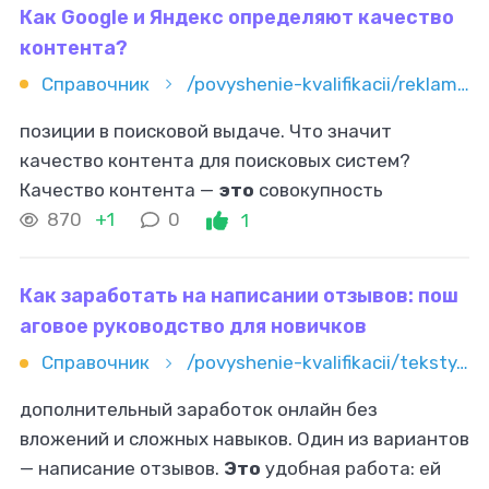
Как Google и Яндекс определяют качество
контента?
Справочник
/povyshenie-kvalifikacii/reklama-i-marketing/seo/kak-google-i-yandeks-opredelyayut-kachestvo-kontenta
позиции в поисковой выдаче. Что значит
качество контента для поисковых систем?
Качество контента —
это
совокупность
характеристик, которые делают текст
870
+1
0
1
полезным, информативным и релевантным
запросу пользователя
Как заработать на написании отзывов: пош
аговое руководство для новичков
Справочник
/povyshenie-kvalifikacii/teksty/otzyvy/kak-zarabotat-na-napisanii-otzyvov-poshagovoe-rukovodstvo-dlya-n
дополнительный заработок онлайн без
вложений и сложных навыков. Один из вариантов
— написание отзывов.
Это
удобная работа: ей