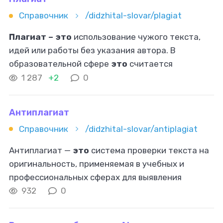
Справочник
/didzhital-slovar/plagiat
Плагиат – это
использование чужого текста,
идей или работы без указания автора. В
образовательной сфере
это
считается
серьезным нарушением, так как создает
1 287
+2
0
иллюзию, что автор работы самостоятельно
выполнил
Антиплагиат
Справочник
/didzhital-slovar/antiplagiat
Антиплагиат —
это
система проверки текста на
оригинальность, применяемая в учебных и
профессиональных сферах для выявления
заимствований. Она помогает обеспечить
932
0
честность в образовательной и научной
деятельности