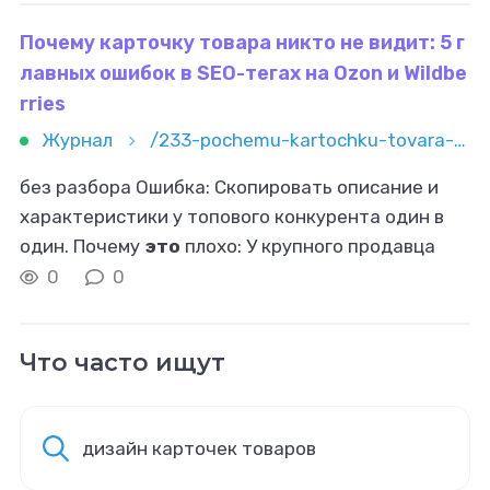
маркетинга
Почему карточку товара никто не видит: 5 г
лавных ошибок в SEO-тегах на Ozon и Wildbe
rries
Журнал
/233-pochemu-kartochku-tovara-nikto-ne-vidit-5-glavnyh-oshibok-v-seo-tegah-na-ozon-i-wildberries
без разбора Ошибка: Скопировать описание и
характеристики у топового конкурента один в
один. Почему
это
плохо: У крупного продавца
карточка уже имеет историю продаж, отзывы и
0
0
высокий рейтинг. Алгоритм продвигает
Что часто ищут
дизайн карточек товаров