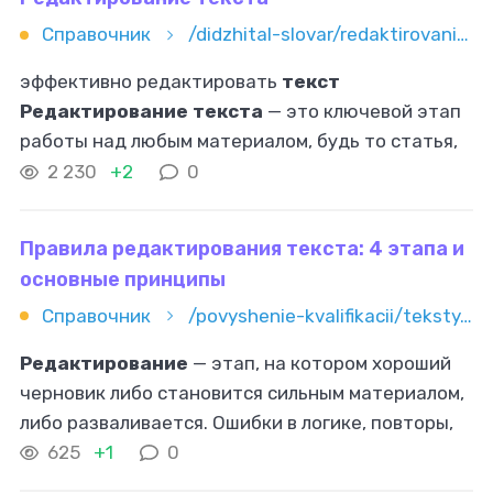
Справочник
/didzhital-slovar/redaktirovanie-teksta
эффективно редактировать
текст
Редактирование текста
— это ключевой этап
работы над любым материалом, будь то статья,
эссе или рекламный слоган. Оно помогает
2 230
+2
0
улучшить качество
текста
, сделать его
понятным
Правила редактирования текста: 4 этапа и
основные принципы
Справочник
/povyshenie-kvalifikacii/teksty/kopirajting/pravila-redaktirovaniya-teksta-4-etapa-i-osnovnye-principy
Редактирование
— этап, на котором хороший
черновик либо становится сильным материалом,
либо разваливается. Ошибки в логике, повторы,
«вода», неточные формулировки снижают
625
+1
0
доверие к
тексту
и к автору. В