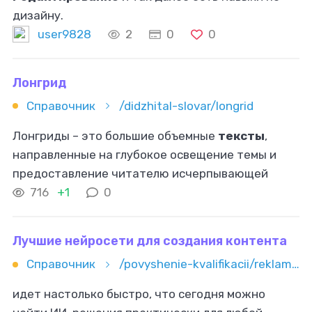
дизайну.
user9828
2
0
0
Лонгрид
Справочник
/didzhital-slovar/longrid
Лонгриды – это большие объемные
тексты
,
направленные на глубокое освещение темы и
предоставление читателю исчерпывающей
информации. Они отличаются от стандартных
716
+1
0
статей детализированным подходом и
обширным
Лучшие нейросети для создания контента
Справочник
/povyshenie-kvalifikacii/reklama-i-marketing/kontent-marketing/top-neyrosetey-dlya-sozdaniya-kontenta-teksty-izobrajeniya-video
идет настолько быстро, что сегодня можно