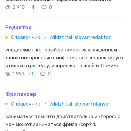
восприятие изображения. В Adobe Photoshop,
2 910
+4
0
который изначально задумывался как
Редактор
Справочник
/didzhital-slovar/redaktor
специалист, который занимается улучшением
текстов
: проверяет информацию, корректирует
стиль и структуру, исправляет ошибки. Помимо
редактирования
, редактор может писать
1 993
+1
0
тексты
с нуля, разрабатывать контент-план
Фрилансер
Справочник
/didzhital-slovar/frilanser
заниматься тем, что действительно интересно.
Чем может заниматься фрилансер? 1.