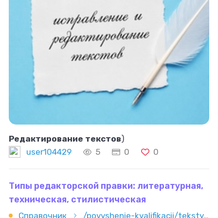
Редактирование текстов
)
user104429
5
0
0
Типы редакторской правки: литературная,
техническая, стилистическая
Справочник
/povyshenie-kvalifikacii/teksty/redaktura/tipy-redaktorskoy-pravki-literaturnaya-tehnicheskaya-stilistiche