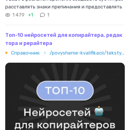
расставлять знаки препинания и предоставлять
возможность
редактирования
итогового
1 479
+1
1
текста
. Поддерживаемые форматы: основной
Топ-10 нейросетей для копирайтера, редак
тора и рерайтера
Справочник
/povyshenie-kvalifikacii/teksty/redaktura/top-10-neyrosetey-dlya-kopiraytera-redaktora-i-reraytera