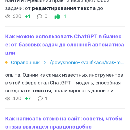
найти ИИ-решения практически для любой
задачи: от
редактирования текста
до
создания полноценного художественного
620
+1
0
1
произведения. В этой статье мы подробно
рассмотрим
Как можно использовать ChatGPT в бизнес
е: от базовых задач до сложной автоматиза
ции
Справочник
/povyshenie-kvalifikacii/kak-mojno-ispolzovat-chatgpt-v-biznese-ot-bazovyh-zadach-do-sloj
опыта. Одним из самых известных инструментов
в этой сфере стал ChatGPT – модель, способная
создавать
тексты
, анализировать данные и
давать рекомендации. В этой статье разберём,
420
+7
1
как можно использовать чат
Как написать отзыв на сайт: советы, чтобы
отзыв выглядел правдоподобно