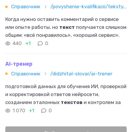
Справочник
/povyshenie-kvalifikacii/teksty/otzyvy/kak-napisat-otzyv-na-sayt-sovety-chtoby-otzyv-vyglyadel-pravdopo
Когда нужно оставить комментарий о сервисе
или опыте работы, но
текст
получается слишком
общим: «всё понравилось», «хороший сервис».
Такой отзыв почти ничего не говорит другим
440
+1
0
людям и иногда даже не проходит
AI-тренер
Справочник
/didzhital-slovar/ai-trener
подготовкой данных для обучения ИИ, проверкой
и корректировкой ответов нейросети,
созданием эталонных
текстов
и контролем за
результатами обученной модели. Важная часть
1 070
+1
0
работы – обеспечение корректности и
этичности