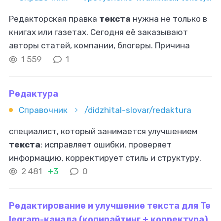
Редакторская правка
текста
нужна не только в
книгах или газетах. Сегодня её заказывают
авторы статей, компании, блогеры. Причина
проста: без правки публикация теряет качество
1 559
1
и доверие. По данным профильных
Редактура
Справочник
/didzhital-slovar/redaktura
специалист, который занимается улучшением
текста
: исправляет ошибки, проверяет
информацию, корректирует стиль и структуру.
Что такое редактура
текста
?
Редактирование
2 481
+3
0
включает не только исправление
орфографических
Редактирование и улучшение текста для Te
legram-канала (копирайтинг + корректура)