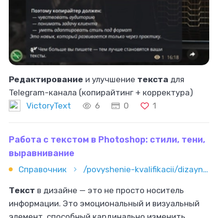
Редактирование
и улучшение
текста
для
Telegram-канала (копирайтинг + корректура)
VictoryText
6
0
1
Работа с текстом в Photoshop: стили, тени,
выравнивание
Справочник
/povyshenie-kvalifikacii/dizayn/photoshop/rabota-s-tekstom-v-photoshop-stili-teni-vyravnivanie
Текст
в дизайне — это не просто носитель
информации. Это эмоциональный и визуальный
элемент, способный кардинально изменить