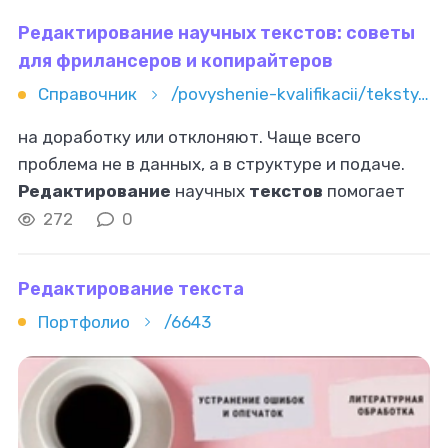
Редактирование научных текстов: советы
для фрилансеров и копирайтеров
Справочник
/povyshenie-kvalifikacii/teksty/redaktura/redaktirovanie-nauchnyh-tekstov-sovety-dlya-frilanserov-i-kopira
на доработку или отклоняют. Чаще всего
проблема не в данных, а в структуре и подаче.
Редактирование
научных
текстов
помогает
привести работу в соответствие с требованиями
272
0
журнала или кафедры. Такой специалист
Редактирование текста
Портфолио
/6643