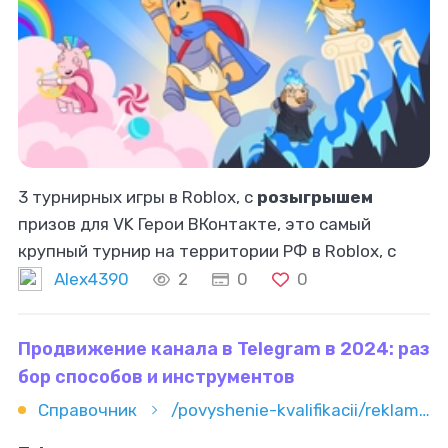
3 турнирных игры в Roblox, с
розыгрышем
призов для VK Герои ВКонтакте, это самый
крупный турнир на территории РФ в Roblox, с
еженедельным
розыгрышем
призов. Мы
Alex4390
2
0
0
создали 3 разных игры в уникальном сеттинге
Продвижение канала в Telegram в 2024: раз
бор способов и инструментов
Справочник
/povyshenie-kvalifikacii/reklama-i-marketing/smm/prodvijenie-kanala-v-telegram-v-2024-razbor-sposobov-i-instrumen