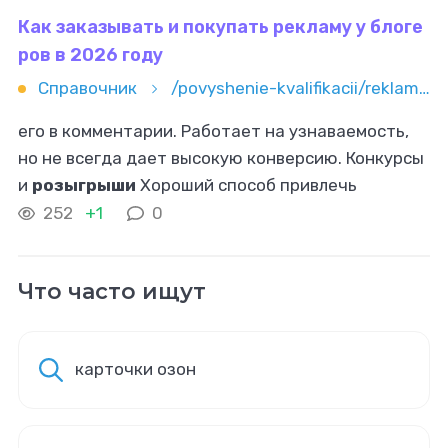
ставшая
Как заказывать и покупать рекламу у блоге
ров в 2026 году
Справочник
/povyshenie-kvalifikacii/reklama-i-marketing/influence-marketing/kak-zakazyvat-i-pokupat-reklamu-u-blogerov-v-2026-godu
его в комментарии. Работает на узнаваемость,
но не всегда дает высокую конверсию. Конкурсы
и
розыгрыши
Хороший способ привлечь
внимание и охватить новую аудиторию.
252
+1
0
Проводится конкурс среди подписчиков
Что часто ищут
карточки озон