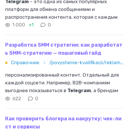
Telegram
– это одна из самых популярных
платформ для обмена сообщениями и
распространения контента, которая с каждым
годом набирает обороты. В 2024 году
1 000
+1
0
продвижение каналов в
Telegram
остаётся
актуальной
Разработка SMM стратегии: как разработат
ь SMM-стратегию — пошаговый гайд
Справочник
/povyshenie-kvalifikacii/reklama-i-marketing/smm/kak-razrabotat-smm-strategiyu-poshagovyy-gayd
персонализированный контент. Отдельный для
каждой соцсети. Например, B2B-компаниям
выгоднее показываться в
Telegram
, а брендам
одежды – Instagram и TikTok. Четкое выявление
622
0
ЦА Без понимания целевого клиента сложно
Как проверить блогера на накрутку: чек-ли
ст и сервисы