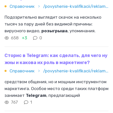
Справочник
/povyshenie-kvalifikacii/reklama-i-marketing/influence-marketing/kak-proverit-blogera-na-nakrutku-chek-list-i-servisy
Подозрительно выглядит скачок на несколько
тысяч за пару дней без видимой причины:
вирусного видео,
розыгрыша
, упоминания.
Важный момент: рост не всегда плохой. В нишах
658
+3
0
развлечений или обзоров техника может
Сторис в Telegram: как сделать, для чего ну
жны и какова их роль в маркетинге?
Справочник
/povyshenie-kvalifikacii/reklama-i-marketing/smm/storis-v-telegram-kak-sdelat-dlya-chego-nujny-i-kakova-ih-rol-v
средством общения, но и мощным инструментом
маркетинга. Особое место среди таких платформ
занимает
Telegram
, предлагающий
пользователям массу удобных и полезных
767
1
функций. Одна из таких функций – сторис,