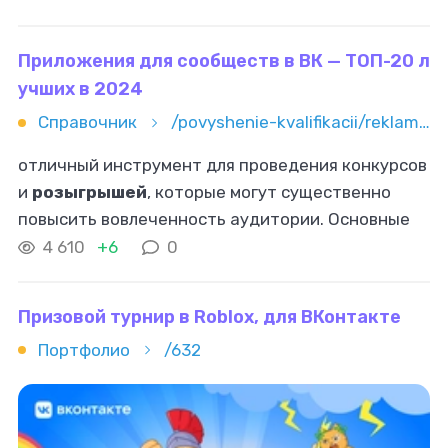
увеличивается, конкуренция между ними
возрастает
Приложения для сообществ в ВК — ТОП-20 л
учших в 2024
Справочник
/povyshenie-kvalifikacii/reklama-i-marketing/smm/prilojeniya-dlya-soobshchestv-v-vk-top-20-luchshih-v-2024
отличный инструмент для проведения конкурсов
и
розыгрышей
, которые могут существенно
повысить вовлеченность аудитории. Основные
функции: Создание
розыгрышей
.
4 610
+6
0
Автоматизация процесса проведения конкурсов
Призовой турнир в Roblox, для ВКонтакте
Портфолио
/632