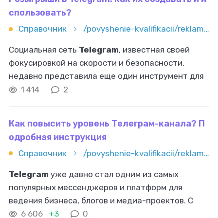
спользовать?
Справочник
/povyshenie-kvalifikacii/reklama-i-marketing/smm/rozygryshi-v-telegram-kak-ih-sozdavat-i-ispolzovat
Социальная сеть
Telegram
, известная своей
фокусировкой на скорости и безопасности,
недавно представила еще один инструмент для
повышения вовлеченности аудитории —
1 414
2
розыгрыши
. Эта функция открывает новые
Как повысить уровень Телеграм-канала? П
одробная инструкция
Справочник
/povyshenie-kvalifikacii/reklama-i-marketing/smm/kak-povysit-uroven-telegram-kanala-podrobnaya-instrukciya
Telegram
уже давно стал одним из самых
популярных мессенджеров и платформ для
ведения бизнеса, блогов и медиа-проектов. С
каждым годом количество каналов
6 606
+3
0