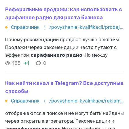
Реферальные продажи: как использовать с
арафанное радио для роста бизнеса
Справочник
/povyshenie-kvalifikacii/prodaji/referalnye-prodaji-kak-ispolzovat-sarafannoe-radio-dlya-rosta-bi
Почему рекомендации продают лучше рекламы
Продажи через рекомендации часто путают с
эффектом
сарафанного радио
. Но между
стихийными упоминаниями и управляемой
185
+1
0
реферальной механикой есть разница. В первом
Как найти канал в Telegram? Все доступные
способы
Справочник
/povyshenie-kvalifikacii/reklama-i-marketing/smm/kak-nayti-kanal-v-telegram-vse-dostupnye-sposoby
отображаются в поиске и не могут быть найдены
через открытые агрегаторы. Рекомендации и
«
сарафанное радио
» Не стоит забывать и о