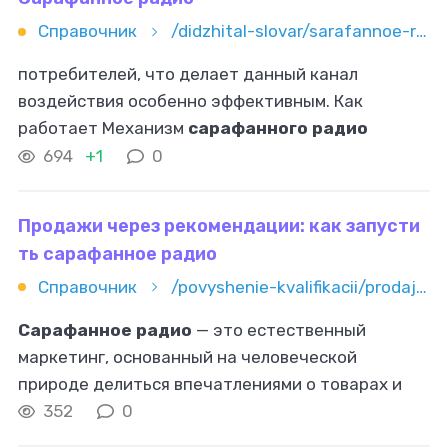
Справочник
/didzhital-slovar/sarafannoe-radio
потребителей, что делает данный канал
воздействия особенно эффективным. Как
работает Механизм
сарафанного радио
основан на опыте, который получает человек
694
+1
0
при взаимодействии с продуктом или брендом.
Если
Продажи через рекомендации: как запусти
ть сарафанное радио
Справочник
/povyshenie-kvalifikacii/prodaji/prodaji-cherez-rekomendacii-kak-zapustit-sarafannoe-radio
Сарафанное радио
— это естественный
маркетинг, основанный на человеческой
природе делиться впечатлениями о товарах и
услугах. В эпоху информационного шума и
352
0
растущего недоверия к традиционной рекламе,