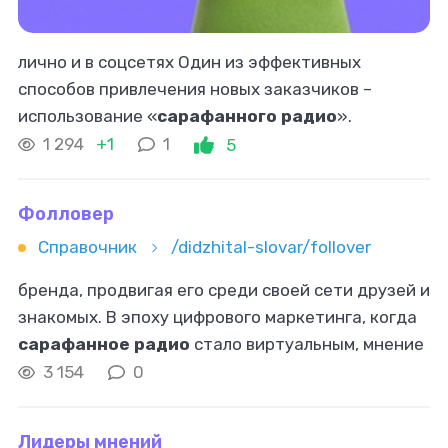
лично и в соцсетях Один из эффективных
способов привлечения новых заказчиков –
использование «
сарафанного радио
».
Попросите знакомых и коллег рассказать о вас и
1 294
+1
1
5
вашей работе своим знакомым и в социальных
Фолловер
Справочник
/didzhital-slovar/follover
бренда, продвигая его среди своей сети друзей и
знакомых. В эпоху цифрового маркетинга, когда
сарафанное радио
стало виртуальным, мнение
пользователей играет важнейшую роль в
3 154
0
принятии решений о покупке.
Лидеры мнений