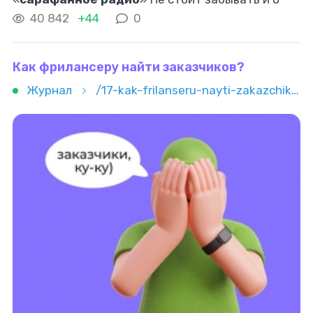
классике – рекомендациях от друзей и коллег.
40 842
+44
0
Часто люди делятся своими
Как фрилансеру найти заказчиков?
Журнал
/17-kak-frilanseru-nayti-zakazchikov