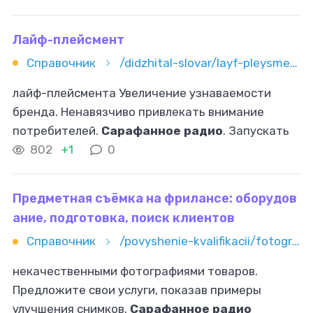
самомотивации поддерживают в трудные
моменты
Лайф-плейсмент
Справочник
/didzhital-slovar/layf-pleysment
лайф-плейсмента Увеличение узнаваемости
бренда. Ненавязчиво привлекать внимание
потребителей.
Сарафанное радио
. Запускать
среди аудитории разговоры о товаре или услуге.
802
+1
0
Демонстрация продукта. Показывать
Предметная съёмка на фрилансе: оборудов
ание, подготовка, поиск клиентов
Справочник
/povyshenie-kvalifikacii/fotografiya/predmetnaya-semka-na-frilanse-oborudovanie-podgotovka-poisk-klie
некачественными фотографиями товаров.
Предложите свои услуги, показав примеры
улучшения снимков.
Сарафанное радио