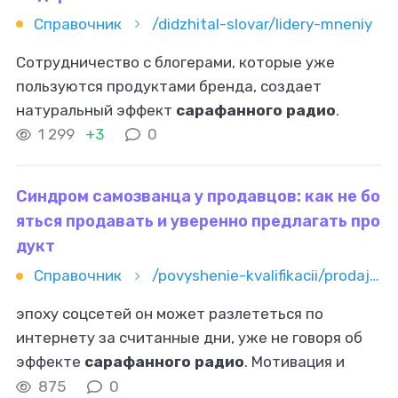
Справочник
/didzhital-slovar/lidery-mneniy
Сотрудничество с блогерами, которые уже
пользуются продуктами бренда, создает
натуральный эффект
сарафанного радио
.
Разовые активности. Краткосрочные кампании с
1 299
+3
0
участием знаменитостей для продвижения
конкретного
Синдром самозванца у продавцов: как не бо
яться продавать и уверенно предлагать про
дукт
Справочник
/povyshenie-kvalifikacii/prodaji/sindrom-samozvanca-u-prodavcov-kak-ne-boyatsya-prodavat-i-uveren
эпоху соцсетей он может разлететься по
интернету за считанные дни, уже не говоря об
эффекте
сарафанного радио
. Мотивация и
поддержание боевого духа Техники
875
0