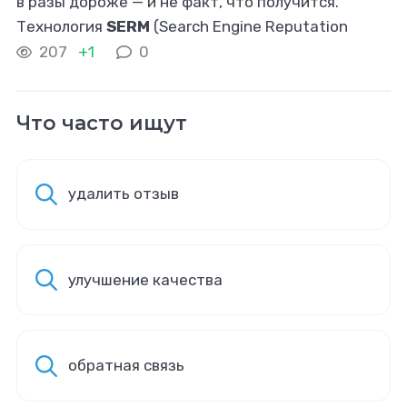
в разы дороже — и не факт, что получится.
Технология
SERM
(Search Engine Reputation
Management) отслеживает, что говорят о
207
+1
0
бизнесе в поисковой выдаче и соцсетях
Что часто ищут
удалить отзыв
улучшение качества
обратная связь