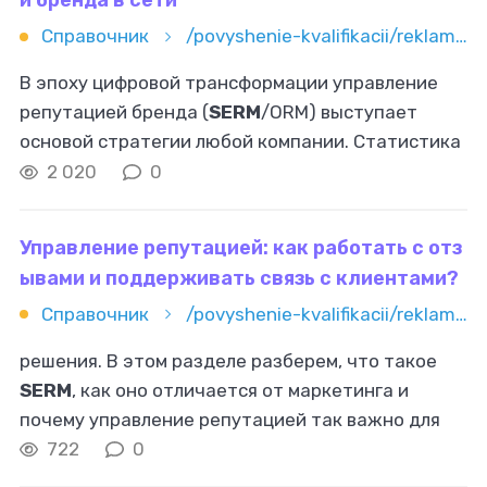
и бренда в сети
Справочник
/povyshenie-kvalifikacii/reklama-i-marketing/serm/top-10-servisov-dlya-monitoringa-reputacii-brenda-v-seti
В эпоху цифровой трансформации управление
репутацией бренда (
SERM
/ORM) выступает
основой стратегии любой компании. Статистика
показывает, что 70% потребителей
2 020
0
ориентируются на онлайн-отзывы перед
покупкой
Управление репутацией: как работать с отз
ывами и поддерживать связь с клиентами?
Справочник
/povyshenie-kvalifikacii/reklama-i-marketing/serm/upravlenie-reputaciey-kak-rabotat-s-otzyvami-i-podderjivat-svyaz
решения. В этом разделе разберем, что такое
SERM
, как оно отличается от маркетинга и
почему управление репутацией так важно для
успеха компании. Что такое
SERM
и почему это
722
0
важно? — это управление репутацией