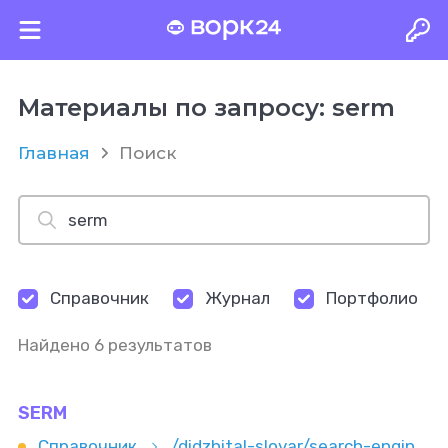
Материалы по запросу: serm
Главная
Поиск
Справочник
Журнал
Портфолио
Найдено 6 результатов
SERM
Справочник
/didzhital-slovar/search-engine-reputation-management