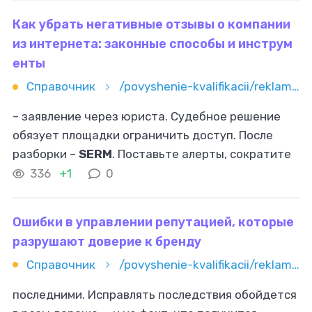
Как убрать негативные отзывы о компании
из интернета: законные способы и инструм
енты
Справочник
/povyshenie-kvalifikacii/reklama-i-marketing/serm/kak-ubrat-negativnye-otzyvy-o-kompanii-iz-interneta-zakonnye-spo
– заявление через юриста. Судебное решение
обязует площадки ограничить доступ. После
разборки –
SERM
. Поставьте алерты, сократите
SLA ответа, соберите честные положительные
336
+1
0
отклики после закрытых тикетов
Ошибки в управлении репутацией, которые
разрушают доверие к бренду
Справочник
/povyshenie-kvalifikacii/reklama-i-marketing/serm/oshibki-v-upravlenii-reputaciey-kotorye-razrushayut-doverie-k-br
последними. Исправлять последствия обойдется