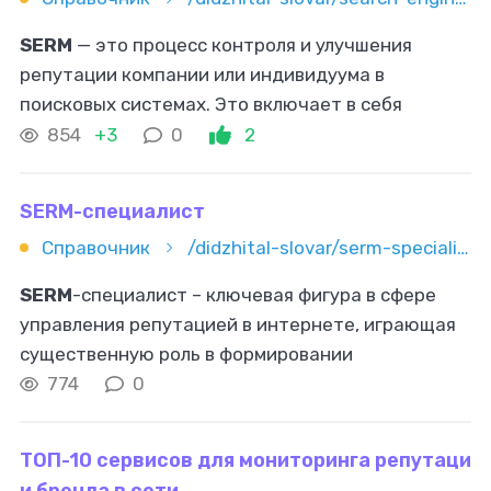
SERM
— это процесс контроля и улучшения
репутации компании или индивидуума в
поисковых системах. Это включает в себя
мониторинг отзывов клиентов на различных
854
+3
0
2
площадках и управление этими отзывами для
создания
SERM-специалист
Справочник
/didzhital-slovar/serm-specialist
SERM
-специалист – ключевая фигура в сфере
управления репутацией в интернете, играющая
существенную роль в формировании
общественного мнения о бренде, компании или
774
0
личности. Сейчас эта профессия обретает
ТОП-10 сервисов для мониторинга репутаци