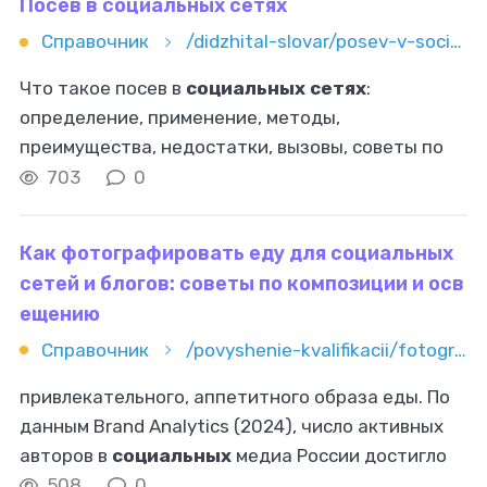
Посев в социальных сетях
Справочник
/didzhital-slovar/posev-v-socialnyh-setyah
Что такое посев в
социальных сетях
:
определение, применение, методы,
преимущества, недостатки, вызовы, советы по
эффективному посеву.
703
0
Как фотографировать еду для социальных
сетей и блогов: советы по композиции и осв
ещению
Справочник
/povyshenie-kvalifikacii/fotografiya/kak-fotografirovat-edu-dlya-socialnyh-setey-i-blogov-sovety-po-k
привлекательного, аппетитного образа еды. По
данным Brand Analytics (2024), число активных
авторов в
социальных
медиа России достигло
74,9 млн человек, а объём контента вырос на
508
0