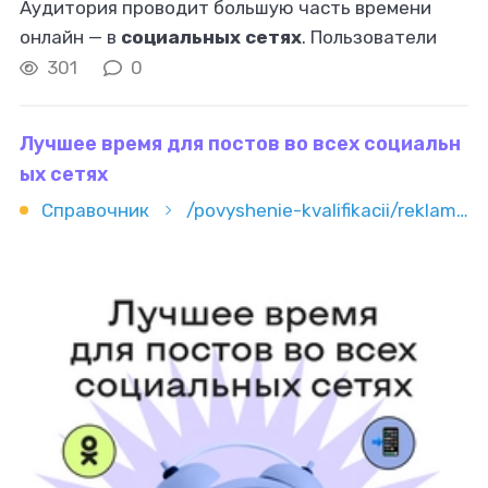
Аудитория проводит большую часть времени
онлайн — в
социальных сетях
. Пользователи
открывают ВКонтакте, Telegram или
301
0
Одноклассники по 10–20 раз в день. Бюджет
Лучшее время для постов во всех социальн
ых сетях
Справочник
/povyshenie-kvalifikacii/reklama-i-marketing/smm/luchshee-vremya-dlya-postov-vo-vseh-socialnyh-setyah