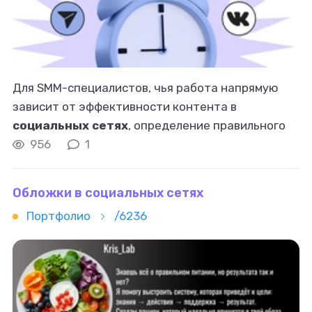
Для SMM-специалистов, чья работа напрямую
зависит от эффективности контента в
социальных сетях
, определение правильного
времени для публикации постов – не просто
956
1
задача, а стратегический ход. Давайте
разбираться
Обложки в социальных сетях
Портфолио
/6236