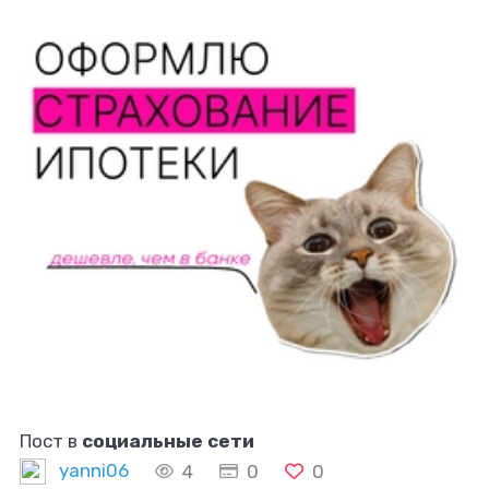
Пост в
социальные сети
yanni06
4
0
0