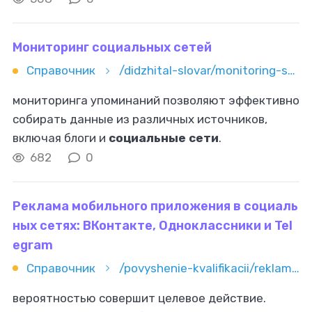
16,8% за год. Эстетика еды в
Мониторинг социальных сетей
Справочник
/didzhital-slovar/monitoring-socialnyh-setey
мониторинга упоминаний позволяют эффективно
собирать данные из различных источников,
включая блоги и
социальные сети
.
Автоматизация помогает группировать отзывы
682
0
по тональности, источнику и другим параметрам,
что
Реклама мобильного приложения в социаль
ных сетях: ВКонтакте, Одноклассники и Tel
egram
Справочник
/povyshenie-kvalifikacii/reklama-i-marketing/mobilnye-prilojeniya/reklama-mobilnogo-prilojeniya-v-socialnyh-setyah-vkontakte-odnok
вероятностью совершит целевое действие.