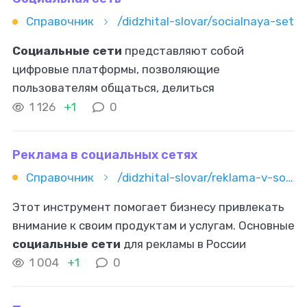
Справочник
/didzhital-slovar/socialnaya-set
Социальные сети
представляют собой
цифровые платформы, позволяющие
пользователям общаться, делиться
информацией, создавать и распространять
1 126
+1
0
контент. В отличие от традиционных медиа,
таких как телевидение
Реклама в социальных сетях
Справочник
/didzhital-slovar/reklama-v-socialnyh-setyah
Этот инструмент помогает бизнесу привлекать
внимание к своим продуктам и услугам. Основные
социальные сети
для рекламы в России
«ВКонтакте» является ведущей платформой для
1 004
+1
0
рекламы в России. В ноябре 2023