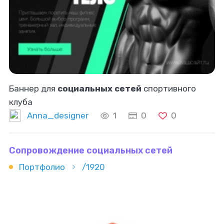
Баннер для
социальных сетей
спортивного
клуба
Anna_designer
1
0
0
Сопровождение социальных сетей
Портфолио
/1920