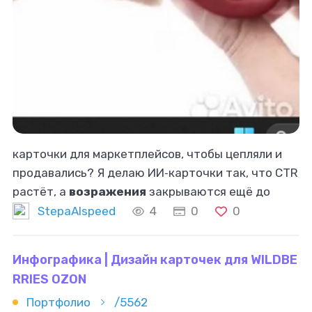
карточки для маркетплейсов, чтобы цепляли и
продавались? Я делаю ИИ‑карточки так, что CTR
растёт, а
возражения
закрываются ещё до
клика. Что даю: * Прорабатываю УТП под твою
StepaAIspeed
4
0
0
нишу — сразу видно, за что платят
Инфографика | Дизайн карточек для WILDBE
RRIES OZON
Портфолио
/5562