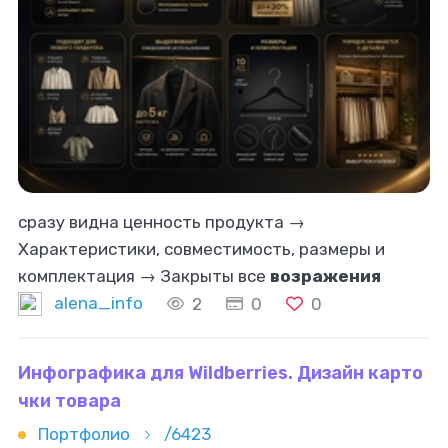
сразу видна ценность продукта →
Характеристики, совместимость, размеры и
комплектация → Закрыты все
возражения
покупателя Такой дизайн работает на продажу:
alena_info
2
0
0
человек видит не просто вешалки, а порядок,
заботу
Инфографика для Wildberries. Дизайн карто
чки товара
Портфолио
/6423