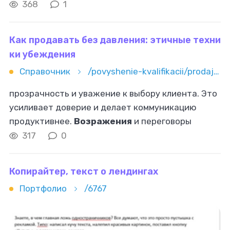
показывают, что волнует человека. Алгоритм
368
1
работы с
возражениями
Первый шаг
Как продавать без давления: этичные техни
ки убеждения
Справочник
/povyshenie-kvalifikacii/prodaji/kak-prodavat-bez-davleniya-etichnye-tehniki-ubejdeniya
прозрачность и уважение к выбору клиента. Это
усиливает доверие и делает коммуникацию
продуктивнее.
Возражения
и переговоры
Отказы и сомнения — часть нормального
317
0
процесса. Важно не спорить, а показывать
уважение
Копирайтер, текст о лендингах
Портфолио
/6767