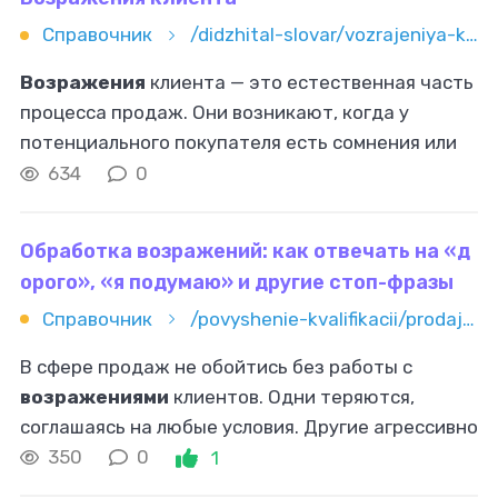
Справочник
/didzhital-slovar/vozrajeniya-klienta
Возражения
клиента — это естественная часть
процесса продаж. Они возникают, когда у
потенциального покупателя есть сомнения или
вопросы по поводу товара или услуги.
634
0
Правильная работа с
возражениями
не
Обработка возражений: как отвечать на «д
орого», «я подумаю» и другие стоп-фразы
Справочник
/povyshenie-kvalifikacii/prodaji/obrabotka-vozrajeniy-kak-otvechat-na-dorogo-ya-podumayu-i-drugie
В сфере продаж не обойтись без работы с
возражениями
клиентов. Одни теряются,
соглашаясь на любые условия. Другие агрессивно
спорят, отпугивая заказчиков. И лишь немногие
350
0
1
умеют превращать тревожные убеждения