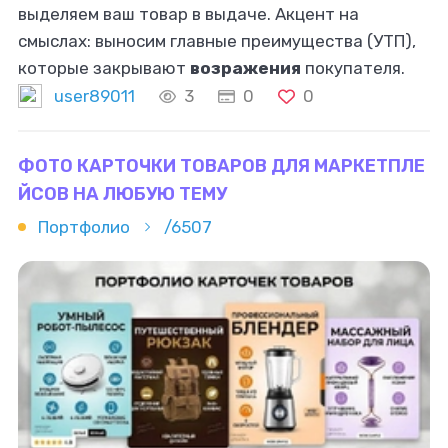
выделяем ваш товар в выдаче. Акцент на
смыслах: выносим главные преимущества (УТП),
которые закрывают
возражения
покупателя.
Адаптивность: текст и элементы отлично
user89011
3
0
0
читаются даже с маленьких экранов смартфонов
ФОТО КАРТОЧКИ ТОВАРОВ ДЛЯ МАРКЕТПЛЕ
ЙСОВ НА ЛЮБУЮ ТЕМУ
Портфолио
/6507