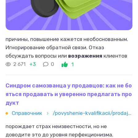
причины, повышение кажется необоснованным.
Игнорирование обратной связи. Отказ
обсуждать вопросы или
возражения
клиентов
приводит к потере доверия. Неправильное время
2 671
+3
0
1
для изменений . Повышение в сезон низкой
Синдром самозванца у продавцов: как не бо
яться продавать и уверенно предлагать про
дукт
Справочник
/povyshenie-kvalifikacii/prodaji/sindrom-samozvanca-u-prodavcov-kak-ne-boyatsya-prodavat-i-uveren
порождает страх неизвестности, но не
доводите это до уровня перфекционизма.