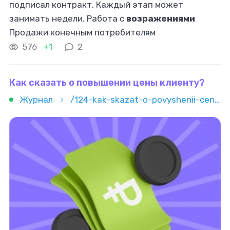
подписал контракт. Каждый этап может
занимать недели. Работа с
возражениями
Продажи конечным потребителям
сопровождаются типовыми
возражениями
:
576
+1
2
дорого, не уверен в качестве, видел дешевле.
Они закрываются
Как сказать о повышении цены клиенту?
Журнал
/124-kak-skazat-o-povyshenii-ceny-klientu