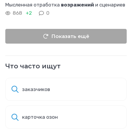
Мысленная отработка
возражений
и сценариев
превращает продажи из импровизации в
868
+2
0
спектакль по сценарию. Подготовьте ответы на
типичные
Показать ещё
Что часто ищут
заказчиков
карточка озон