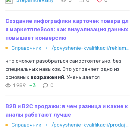
5
0
0
сотен людей одновременно. И самое смешное —
чем
Создание инфографики карточек товара дл
я маркетплейсов: как визуализация данных
повышает конверсию
Справочник
/povyshenie-kvalifikacii/reklama-i-marketing/sozdanie-infografiki-kartochek-tovara-dlya-marketpleysov-kak-viz
что сможет разобраться самостоятельно, без
специальных навыков. Это устраняет одно из
основных
возражений
. Уменьшается
количество вопросов в поддержку. Клиенты
1 989
+3
0
получают ответы еще до покупки и не беспокоят
B2B и B2C продажи: в чем разница и какие к
аналы работают лучше
Справочник
/povyshenie-kvalifikacii/prodaji/b2b-i-b2c-prodaji-v-chem-raznica-i-kakie-kanaly-rabotayut-luchsh