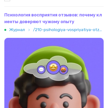
анализирую конкурентов, целевую
Психология восприятия отзывов: почему кл
иенты доверяют чужому опыту
Журнал
/210-psihologiya-vospriyatiya-otzyvov-pochemu-klienty-doveryayut-chujomu-opytu