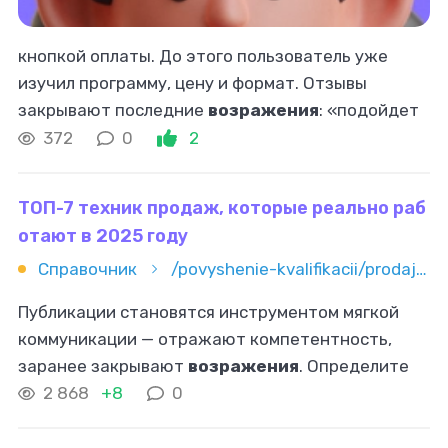
кнопкой оплаты. До этого пользователь уже
изучил программу, цену и формат. Отзывы
закрывают последние
возражения
: «подойдет
ли мне», «окупится ли время», «есть ли
372
0
2
результат у других». После этого человек чаще
ТОП-7 техник продаж, которые реально раб
отают в 2025 году
Справочник
/povyshenie-kvalifikacii/prodaji/top-7-tehnik-prodaj-kotorye-realno-rabotayut-v-2025-godu
Публикации становятся инструментом мягкой
коммуникации — отражают компетентность,
заранее закрывают
возражения
. Определите
боли и вопросы целевой аудитории; Регулярно
2 868
+8
0
создавайте материалы, закрывающие эти