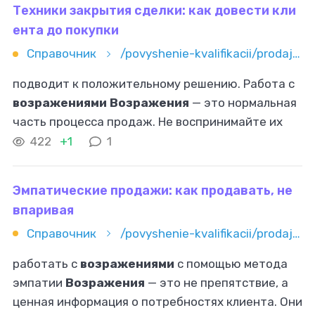
Техники закрытия сделки: как довести кли
ента до покупки
Справочник
/povyshenie-kvalifikacii/prodaji/tehniki-zakrytiya-sdelki-kak-dovesti-klienta-do-pokupki
подводит к положительному решению. Работа с
возражениями
Возражения
— это нормальная
часть процесса продаж. Не воспринимайте их
как отказ. Часто за
возражением
скрывается
422
+1
1
потребность в дополнительной информации
Эмпатические продажи: как продавать, не
впаривая
Справочник
/povyshenie-kvalifikacii/prodaji/empaticheskie-prodaji-kak-prodavat-ne-vparivaya
работать с
возражениями
с помощью метода
эмпатии
Возражения
— это не препятствие, а
ценная информация о потребностях клиента. Они