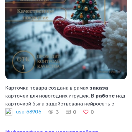
Карточка товара создана в рамах
заказа
карточек для новогодних игрушек. В
работе
над
карточкой была задействована нейросеть с
последующей доработкой в программе фотошоп.
user53906
3
0
0