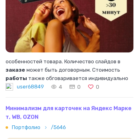
особенностей товара. Количество слайдов в
заказе
может быть договорным. Стоимость
работы
также обговаривается индивидуально
исходя из объёма и сроков сдачи
работы
.
user68849
4
0
0
Минимализм для карточек на Яндекс Марке
т, WB, OZON
Портфолио
/5646