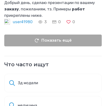
Добрый день, сделаю презентации по вашему
заказу
, пожеланиям, тз. Примеры
работ
прикреплены ниже.
user41980
3
0
0
Показать ещё
Что часто ищут
3д модели
медицина