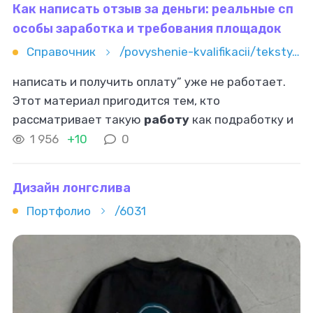
Как написать отзыв за деньги: реальные сп
особы заработка и требования площадок
Справочник
/povyshenie-kvalifikacii/teksty/otzyvy/kak-napisat-otzyv-za-dengi-realnye-sposoby-zarabotka-i-trebovani
написать и получить оплату” уже не работает.
Этот материал пригодится тем, кто
рассматривает такую
работу
как подработку и
хочет понять реальные правила. Разберём, как
1 956
+10
0
написать отзыв за деньги, где платят
Дизайн лонгслива
Портфолио
/6031