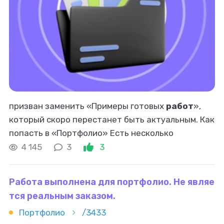
призван заменить «Примеры готовых
работ
»,
который скоро перестанет быть актуальным. Как
попасть в «Портфолио» Есть несколько
способов: 1. Заказчик, желающий посмотреть
4 145
3
3
работы
исполнителя, переходит на его
Работа выполнена для портфолио. Не являе
тся реальным заказом.
Портфолио
/3433