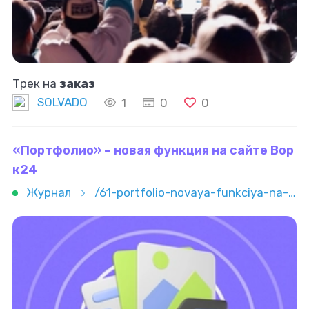
Трек на
заказ
SOLVADO
1
0
0
«Портфолио» – новая функция на сайте Вор
к24
Журнал
/61-portfolio-novaya-funkciya-na-sayte-vork24