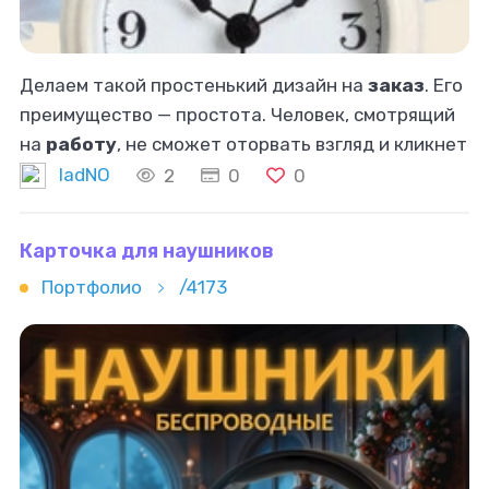
Делаем такой простенький дизайн на
заказ
. Его
преимущество — простота. Человек, смотрящий
на
работу
, не сможет оторвать взгляд и кликнет
на ваш товар. Самая легкая обработка за
ladNO
2
0
0
минимальную цену.
Карточка для наушников
Портфолио
/4173