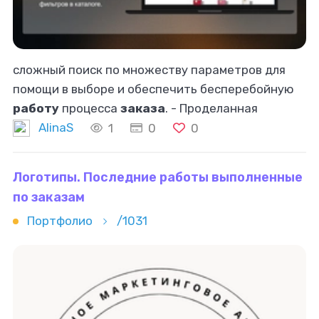
сложный поиск по множеству параметров для
помощи в выборе и обеспечить бесперебойную
работу
процесса
заказа
. - Проделанная
работа
: - Установка и настройка WooCommerce:
AlinaS
1
0
0
Создала иерархическую структуру категорий:
Логотипы. Последние работы выполненные
по заказам
Портфолио
/1031