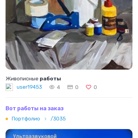
Живописные
работы
user19453
4
0
0
Вот работы на заказ
Портфолио
/3035