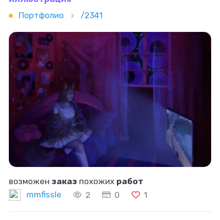
Портфолио
/2341
возможен
заказ
похожих
работ
mmfissle
2
0
1