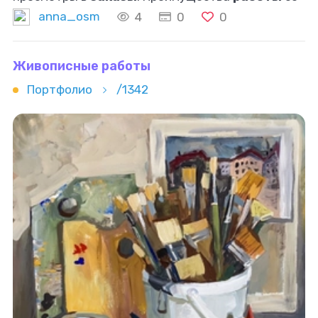
мной: 1. Проведу анализ конкурентов и всей ниши
anna_osm
4
0
0
2. Создам инфографику с учетом размещения
Живописные работы
Портфолио
/1342