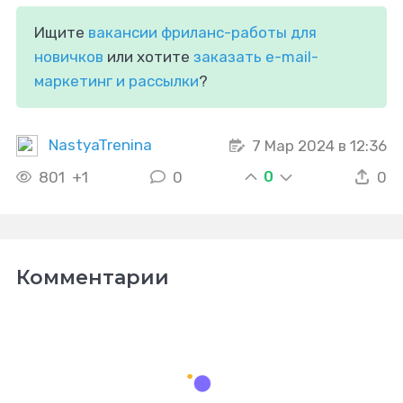
Ищите
вакансии фриланс-работы для
новичков
или хотите
заказать e-mail-
маркетинг и рассылки
?
NastyaTrenina
7 Мар 2024 в 12:36
0
801
+1
0
0
Комментарии