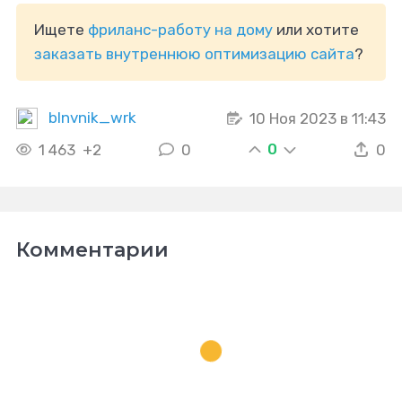
Ищете
фриланс-работу на дому
или хотите
заказать внутреннюю оптимизацию сайта
?
blnvnik_wrk
10 Ноя 2023 в 11:43
0
1 463
+2
0
0
Комментарии