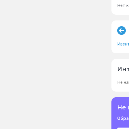
Нет 
Ивен
Инт
Не на
Не 
Обра