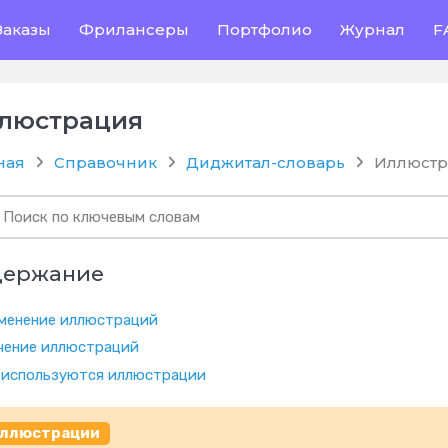
Заказы
Фрилансеры
Портфолио
Журнал
F
люстрация
ная
Справочник
Диджитал-словарь
Иллюстр
держание
менение иллюстраций
чение иллюстраций
 используются иллюстрации
ллюстрации