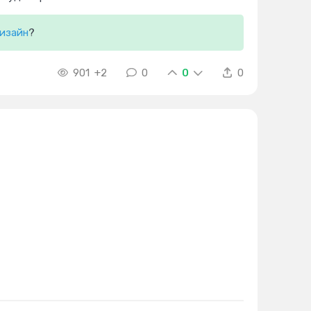
дизайн
?
901
+2
0
0
0