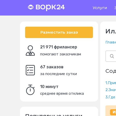
Услуги
Ил
Разместить заказ
Глав
21 971 фрилансер
помогают заказчикам
67 заказов
Со
за последние сутки
1.
При
10 минут
2.
Зна
среднее время отклика
3.
Где
И