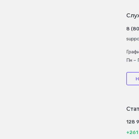
Слу
8 (8
suppo
Граф
Пн – 
Н
Ста
128 
+261