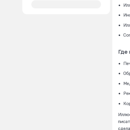
Ил
Ин
Ил
Со
Где
Пе
Об
Ме
Ре
Ко
Иллюс
писат
сдела