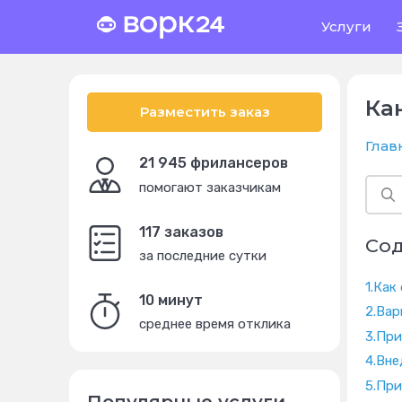
Услуги
Ка
Разместить заказ
Глав
21 945 фрилансеров
помогают заказчикам
117 заказов
Со
за последние сутки
1.
Как
10 минут
2.
Вар
среднее время отклика
3.
При
4.
Вне
5.
При