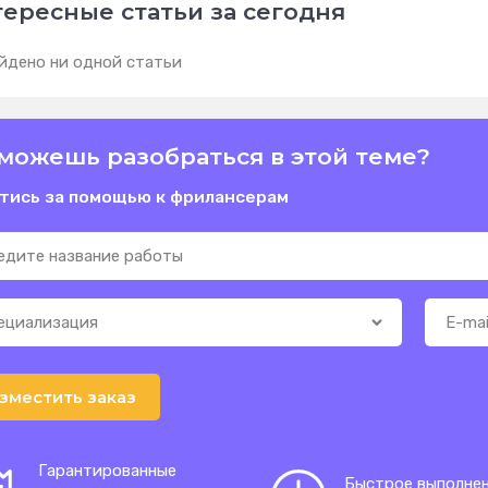
ересные статьи за сегодня
йдено ни одной статьи
можешь разобраться в этой теме?
тись за помощью к фрилансерам
зместить заказ
Гарантированные
Быстрое выполне