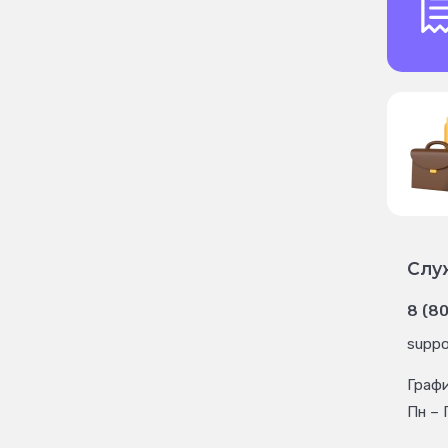
Слу
8 (8
suppo
Граф
Пн – 