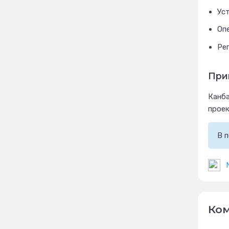
Ус
Оп
Ре
При
Канба
проек
В 
Ко