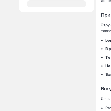
допол
При
Струк
такие
Бэ
В 
Те
На
За
Вне
Для э
Раз