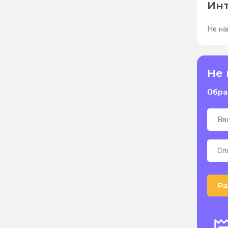
Инт
Не на
Не 
Обра
Ра