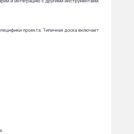
арии и интеграцию с другими инструментами.
специфики проекта. Типичная доска включает
а.