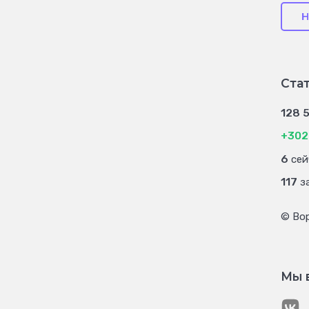
Н
Ста
128 
+302
6
сей
117
за
© Во
Мы 