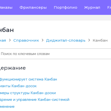
Заказы
Фрилансеры
Портфолио
Журнал
F
нбан
ная
Справочник
Диджитал-словарь
Канбан
держание
 функционирует система Канбан
ианты Канбан-досок
меры структуры Канбан-доски
дрение и управление Канбан-системой
менение