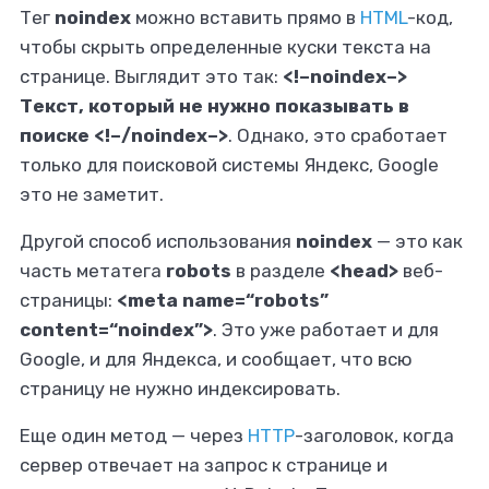
Тег
noindex
можно вставить прямо в
HTML
-код,
чтобы скрыть определенные куски текста на
странице. Выглядит это так:
<!–noindex–>
Текст, который не нужно показывать в
поиске <!–/noindex–>
. Однако, это сработает
только для поисковой системы Яндекс, Google
это не заметит.
Другой способ использования
noindex
— это как
часть метатега
robots
в разделе
<head>
веб-
страницы:
<meta name=“robots”
content=“noindex”>
. Это уже работает и для
Google, и для Яндекса, и сообщает, что всю
страницу не нужно индексировать.
Еще один метод — через
HTTP
-заголовок, когда
сервер отвечает на запрос к странице и